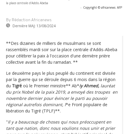
la place centrale d'Addis Abeba
-
Copyright © africanews
AFP
By Rédaction Africanews
Dernière MAJ:
13/08/2024
**Des dizaines de milliers de musulmans se sont
rassemblés mardi soir sur la place centrale d'Addis-Abeba
pour célébrer la paix à l'occasion d'une dernière prière
collective avant la fin du ramadan. **
Le deuxième pays le plus peuplé du continent est divisée
par la guerre qui se déroule depuis 6 mois dans la région
du
Tigré
où le Premier ministre** Ab*
iy Ahmed,
lauréat
du prix Nobel de la paix 2019, a envoyé des troupes en
novembre dernier pour évincer le parti au pouvoir
régional autrefois dominant, l
*e Front populaire de
libération du Tigré (TPLF)**.
"
Il y a beaucoup de choses qui nous préoccupent en
tant que nation, donc nous voulions nous unir et prier