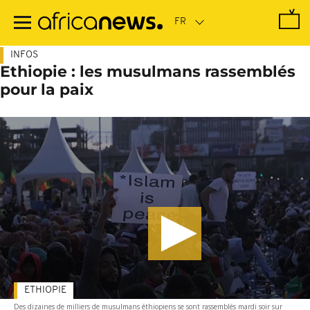
Passer
au
contenu
principal
INFOS
Ethiopie : les musulmans rassemblés
pour la paix
ETHIOPIE
Des dizaines de milliers de musulmans éthiopiens se sont rassemblés mardi soir sur