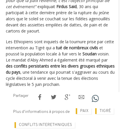
pour que la paix revienne, c'est l'objectif principal de
cet événement"
expliquait
Firdus Said
, 30 ans qui
participait à cette dernière prière de la rupture du jeûne
alors que le soleil se couchait sur les fidèles agenouillés
devant des assiettes empilées de dattes, de pain et de
cartons de yaourt.
Les Ethiopiens sont inquiets de la tournure prise par cette
intervention au Tigré qui a
tué de nombreux civils
et
poussé la population locale à fuir vers le
Soudan
voisin.
Le mandat d'Abiy Ahmed a également été marqué par
des conflits persistants entre les divers groupes ethniques
du pays
, une tendance qui pourrait s'aggraver au cours du
cycle électoral à venir avec la tenue des élections
législatives le 5 juin prochain.
Partager
PAIX
TIGRÉ
Plus d'informations à propos de
CONFLITS INTERETHNIQUES