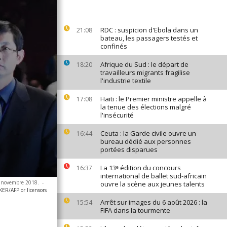
RDC : suspicion d'Ebola dans un
21:08
bateau, les passagers testés et
confinés
Afrique du Sud : le départ de
18:20
travailleurs migrants fragilise
l'industrie textile
Haïti : le Premier ministre appelle à
17:08
la tenue des élections malgré
l'insécurité
Ceuta : la Garde civile ouvre un
16:44
bureau dédié aux personnes
portées disparues
La 13ᵉ édition du concours
16:37
international de ballet sud-africain
24 novembre 2018.
-
ouvre la scène aux jeunes talents
R/AFP or licensors
Arrêt sur images du 6 août 2026 : la
15:54
FIFA dans la tourmente