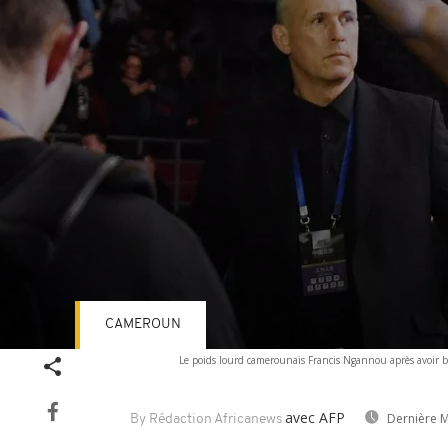
CAMEROUN
Volume
Le poids lourd camerounais Francis Ngannou après avoir b
90%
avec AFP
Dernière M
By Rédaction Africanews