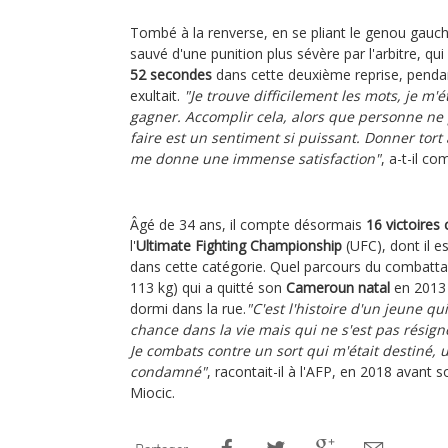
Tombé à la renverse, en se pliant le genou gauch
sauvé d'une punition plus sévère par l'arbitre, qui
52 secondes
dans cette deuxième reprise, pend
exultait.
"Je trouve difficilement les mots, je m'
gagner. Accomplir cela, alors que personne ne 
faire est un sentiment si puissant. Donner tort
me donne une immense satisfaction"
, a-t-il c
Âgé de 34 ans, il compte désormais
16 victoires 
l'
Ultimate Fighting Championship
(UFC), dont il 
dans cette catégorie. Quel parcours du combatta
113 kg) qui a quitté son
Cameroun natal
en 2013 
dormi dans la rue.
"C'est l'histoire d'un jeune q
chance dans la vie mais qui ne s'est pas résigné
Je combats contre un sort qui m'était destiné, un
condamné"
, racontait-il à l'AFP, en 2018 avant 
Miocic.