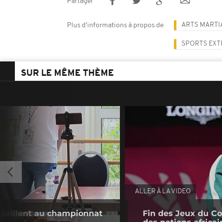
Partager
ARTS MARTI
Plus d'informations à propos de
SPORTS EXT
SUR LE MÊME THÈME
ALLER À LA VIDEO
 brillent au championnat
Fin des Jeux du C