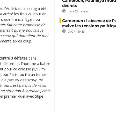
Cameroun, Paul Biya multip
décrets
e, l'Américain en sang a été
Il y a 22 heures
 a arrêté les frais au bout de
ant que Francis Ngannou
Cameroun : l'absence de P
étais fait cette promesse de
ravive les tensions politiq
pensait que je pouvais le
28/07 - 10:19
 à ceux qui doutaient de moi
ommenté après coup.
contre 3 défaites
dans
est désormais l'homme à battre
nt pour ce colosse (1,93 m,
pour Paris, où il a un temps
ui n'a pas eu beaucoup de
, qui s'est permis de rêver.
e situation à laquelle j'étais
son premier duel avec Stipe