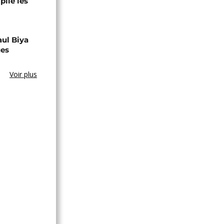
lie les
aul Biya
ues
Voir plus