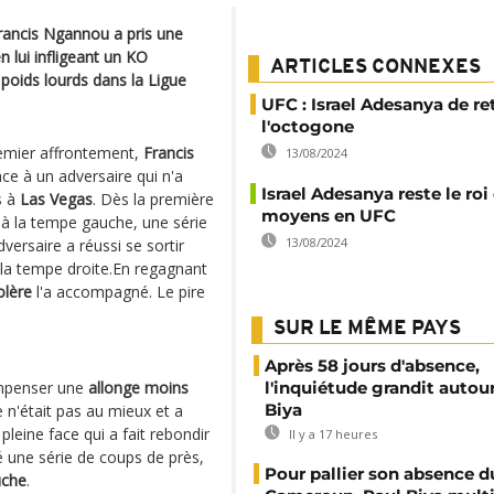
rancis Ngannou a pris une
n lui infligeant un KO
ARTICLES CONNEXES
s poids lourds dans la Ligue
UFC : Israel Adesanya de re
l'octogone
premier affrontement,
Francis
13/08/2024
e à un adversaire qui n'a
Israel Adesanya reste le roi
s à
Las Vegas
. Dès la première
moyens en UFC
à la tempe gauche, une série
13/08/2024
ersaire a réussi se sortir
à la tempe droite.En regagnant
olère
l'a accompagné. Le pire
SUR LE MÊME PAYS
Après 58 jours d'absence,
compenser une
allonge moins
l'inquiétude grandit autou
Biya
 n'était pas au mieux et a
pleine face qui a fait rebondir
Il y a 17 heures
éné une série de coups de près,
Pour pallier son absence d
uche
.