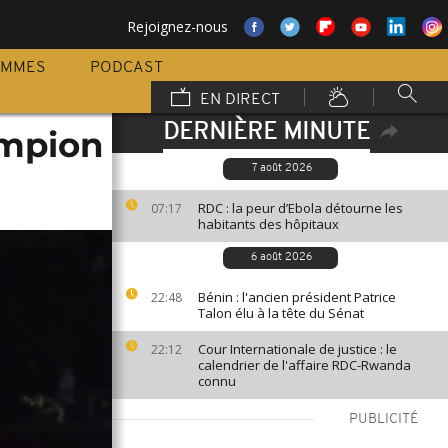
Rejoignez-nous
AMMES
PODCAST
EN DIRECT
DERNIÈRE MINUTE
ampion
7 août 2026
RDC : la peur d’Ebola détourne les
07:17
habitants des hôpitaux
6 août 2026
Bénin : l'ancien président Patrice
22:48
Talon élu à la tête du Sénat
Cour Internationale de justice : le
22:12
calendrier de l'affaire RDC-Rwanda
connu
PUBLICITÉ