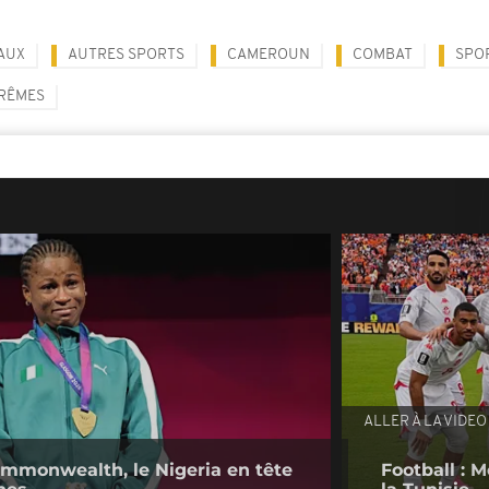
AUX
AUTRES SPORTS
CAMEROUN
COMBAT
SPO
RÊMES
ALLER À LA VIDEO
ommonwealth, le Nigeria en tête
Football :