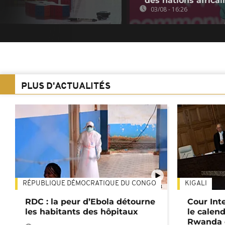
des nations africai
03/08 - 16:26
PLUS D'ACTUALITÉS
RÉPUBLIQUE DÉMOCRATIQUE DU CONGO
KIGALI
01:34
RDC : la peur d’Ebola détourne
Cour Inte
les habitants des hôpitaux
le calend
Rwanda 