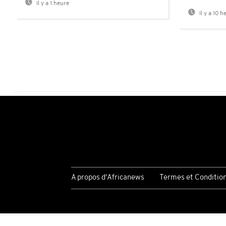
Il y a 1 heure
Il y a 10 h
A propos d'Africanews
Termes et Conditio