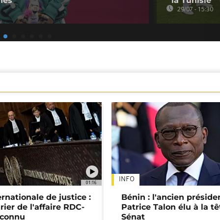
nes
la Tunisie
29/07 - 15:30
INFO
01:16
rnationale de justice :
Bénin : l'ancien préside
rier de l'affaire RDC-
Patrice Talon élu à la t
connu
Sénat