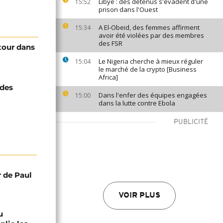
Libye : des détenus s'évadent d'une
15:52
prison dans l'Ouest
A El-Obeid, des femmes affirment
15:34
avoir été violées par des membres
des FSR
tour dans
Le Nigeria cherche à mieux réguler
15:04
le marché de la crypto [Business
Africa]
 des
Dans l'enfer des équipes engagées
15:00
dans la lutte contre Ebola
PUBLICITÉ
r de Paul
VOIR PLUS
u