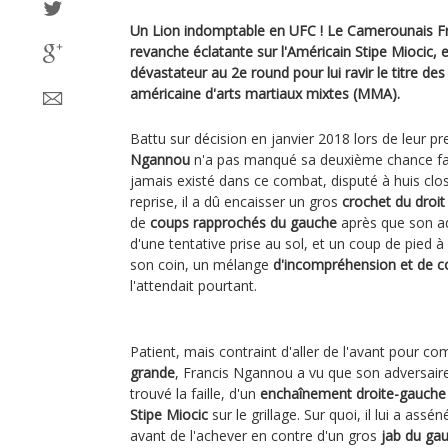
Un Lion indomptable en UFC ! Le Camerounais F
revanche éclatante sur l'Américain Stipe Miocic, e
dévastateur au 2e round pour lui ravir le titre de
américaine d'arts martiaux mixtes (MMA).
Battu sur décision en janvier 2018 lors de leur 
Ngannou
n'a pas manqué sa deuxième chance fac
jamais existé dans ce combat, disputé à huis clo
reprise, il a dû encaisser un gros
crochet du droit
de
coups rapprochés du gauche
après que son adv
d'une tentative prise au sol, et un coup de pied 
son coin, un mélange
d'incompréhension et de c
l'attendait pourtant.
Patient, mais contraint d'aller de l'avant pour 
grande
, Francis Ngannou a vu que son adversaire
trouvé la faille, d'un
enchaînement droite-gauche
Stipe Miocic
sur le grillage. Sur quoi, il lui a ass
avant de l'achever en contre d'un gros
jab du ga