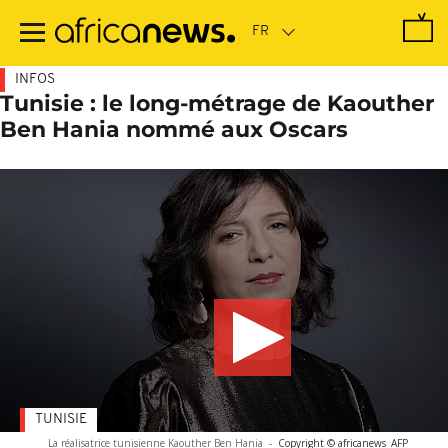
Passer
au
contenu
principal
INFOS
Tunisie : le long-métrage de Kaouther
Ben Hania nommé aux Oscars
TUNISIE
La réalisatrice tunisienne Kaouther Ben Hania
-
Copyright © africanews
AFP