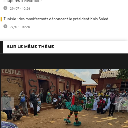
coupures d'électricité
29/07 - 10:26
Tunisie : des manifestants dénoncent le président Kaïs Saïed
27/07 - 10:20
SUR LE MÊME THÈME