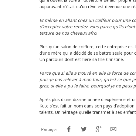
qui a ouvert la voie à l'ouverture de leur propre 
auparavant n'était qu'un rêve est devenue une réa
Et même en allant chez un coiffeur pour une co
d'accepter votre rendez-vous parce qu'ils n'ont
texture de nos cheveux afro.
Plus qu'un salon de coiffure, cette entreprise est
d'une mère qui a décidé de se battre seule pour c
Un parcours dont est fière sa fille Christine.
Parce que si elle a trouvé en elle la force de co
puis-je pas relever à mon tour, qu'est ce que je
gros, si elle a pu le faire, pourquoi je ne peux p
Après plus d'une dizaine année d'expérience et u
Kute s'est fait un nom dans son pays d'adoptio
talents. Un héritage qu'elle transmet à ses enfant
Partager