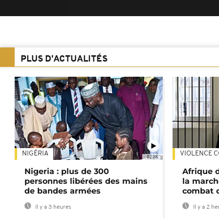
PLUS D'ACTUALITÉS
NIGÉRIA
VIOLENCE C
02:08
Nigeria : plus de 300
Afrique 
personnes libérées des mains
la march
de bandes armées
combat 
Il y a 3 heures
Il y a 2 h