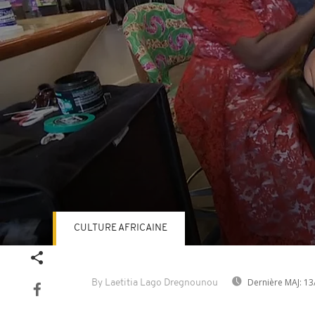
CULTURE AFRICAINE
Volume
90%
Dernière MAJ:
13
By Laetitia Lago Dregnounou