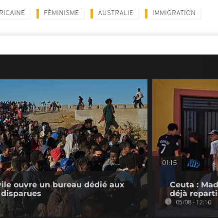
RICAINE
FÉMINISME
AUSTRALIE
IMMIGRATION
01:15
ivile ouvre un bureau dédié aux
Ceuta : Mad
 disparues
déjà repart
05/08 - 12:10