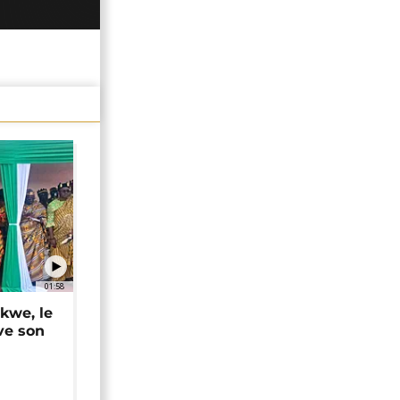
01:58
okwe, le
ve son