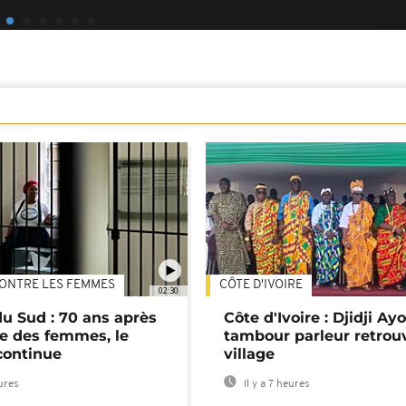
ONTRE LES FEMMES
CÔTE D'IVOIRE
02:30
du Sud : 70 ans après
Côte d'Ivoire : Djidji Ay
e des femmes, le
tambour parleur retrou
continue
village
eures
Il y a 7 heures