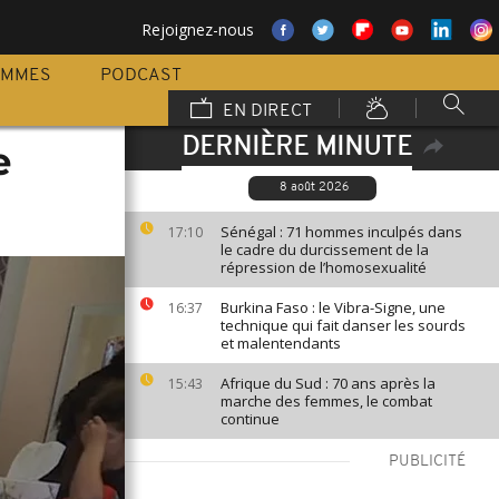
Rejoignez-nous
AMMES
PODCAST
EN DIRECT
DERNIÈRE MINUTE
e
8 août 2026
Sénégal : 71 hommes inculpés dans
17:10
le cadre du durcissement de la
répression de l’homosexualité
Burkina Faso : le Vibra-Signe, une
16:37
technique qui fait danser les sourds
et malentendants
Afrique du Sud : 70 ans après la
15:43
marche des femmes, le combat
continue
PUBLICITÉ