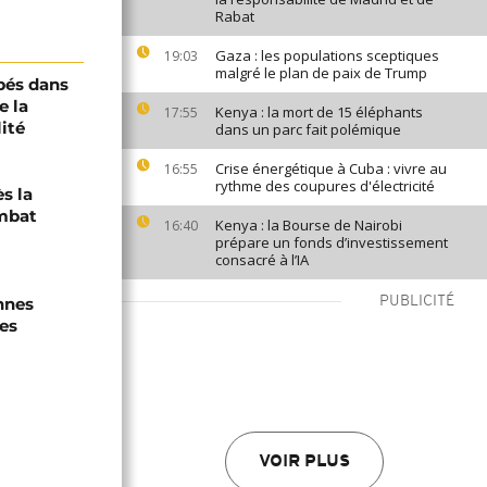
Rabat
Gaza : les populations sceptiques
19:03
malgré le plan de paix de Trump
pés dans
e la
Kenya : la mort de 15 éléphants
17:55
ité
dans un parc fait polémique
Crise énergétique à Cuba : vivre au
16:55
rythme des coupures d'électricité
s la
mbat
Kenya : la Bourse de Nairobi
16:40
prépare un fonds d’investissement
consacré à l’IA
nnes
PUBLICITÉ
es
VOIR PLUS