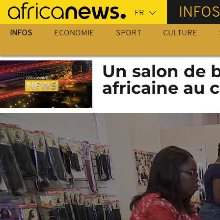
Passer
INFO
au
contenu
INFOS
ECONOMIE
SPORT
CULTURE
principal
Un salon de b
africaine au