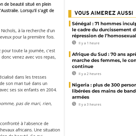
on de beauté situé en plein
Australie. Lorsqu'il s'agit de
VOUS AIMEREZ AUSSI
Sénégal : 71 hommes incul
le cadre du durcissement d
 Nichols, à la recherche d'un
répression de l’homosexual
heveux pour la première fois.
Il y a 1 heure
 pour toute la journée, c'est
Afrique du Sud : 70 ans aprè
, donc venez avec vos repas,
marche des femmes, le co
continue
Il y a 2 heures
écialisé dans les tresses
t de son mari tué dans un
Nigeria : plus de 300 perso
avec ses six enfants en 2004.
libérées des mains de band
armées
d'homme, pas de mari, rien,
Il y a 3 heures
t confronté à l'absence de
chevaux africains. Une situation