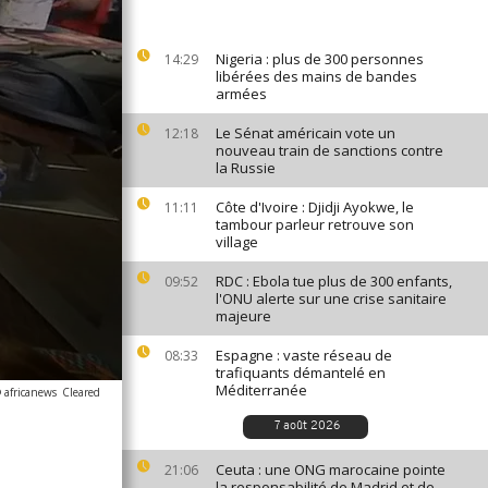
Nigeria : plus de 300 personnes
14:29
libérées des mains de bandes
armées
Le Sénat américain vote un
12:18
nouveau train de sanctions contre
la Russie
Côte d'Ivoire : Djidji Ayokwe, le
11:11
tambour parleur retrouve son
village
RDC : Ebola tue plus de 300 enfants,
09:52
l'ONU alerte sur une crise sanitaire
majeure
Espagne : vaste réseau de
08:33
trafiquants démantelé en
Méditerranée
 africanews
Cleared
7 août 2026
Ceuta : une ONG marocaine pointe
21:06
la responsabilité de Madrid et de