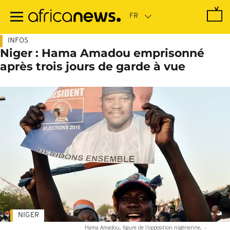
Passer
au
contenu
principal
INFOS
Niger : Hama Amadou emprisonné
après trois jours de garde à vue
NIGER
Hama Amadou, figure de l'opposition nigérienne,
-