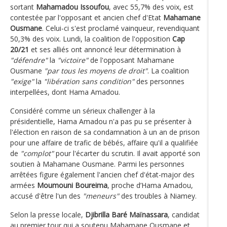
sortant
Mahamadou Issoufou
, avec 55,7% des voix, est
contestée par l'opposant et ancien chef d'Etat
Mahamane
Ousmane
. Celui-ci s'est proclamé vainqueur, revendiquant
50,3% des voix. Lundi, la coalition de l'opposition
Cap
20/21
et ses alliés ont annoncé leur détermination à
"défendre"
la
"victoire"
de l'opposant Mahamane
Ousmane
"par tous les moyens de droit"
. La coalition
"exige"
la
"libération sans condition"
des personnes
interpellées, dont Hama Amadou.
Considéré comme un sérieux challenger à la
présidentielle, Hama Amadou n'a pas pu se présenter à
l'élection en raison de sa condamnation à un an de prison
pour une affaire de trafic de bébés, affaire qu'il a qualifiée
de
"complot"
pour l'écarter du scrutin. Il avait apporté son
soutien à Mahamane Ousmane. Parmi les personnes
arrêtées figure également l'ancien chef d'état-major des
armées
Moumouni Boureima
, proche d’Hama Amadou,
accusé d'être l'un des
"meneurs"
des troubles à Niamey.
Selon la presse locale,
Djibrilla Baré Maïnassara
, candidat
au premier tour qui a soutenu Mahamane Ousmane et