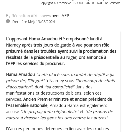
Copyright © africanews
ISSOUF SANOGO/AFP or licensors
avec AFP
By Rédaction Africanews
Dernière MAJ:
13/08/2024
L'opposant Hama Amadou été emprisonné lundi à
Niamey après trois jours de garde à vue pour son rôle
présumé dans les troubles ayant suivi la proclamation des
résultats de la présidentielle au Niger, ont annoncé à
l'AFP les services du procureur.
Hama Amadou
"a été placé sous mandat de dépôt à (la
prison de) Filingué"
à Niamey sous
"beaucoup de chefs
d'accusation"
, dont
"sa complicité"
dans des
manifestations et destructions de biens, selon ces
services.
Ancien Premier ministre et ancien président de
l'Assemblée nationale
, Amadou Hama est également
accusé
"de propagande régionaliste"
et
"de propos de
nature à dresser les gens les uns contre les autres"
.
D'autres personnes détenues en lien avec les troubles