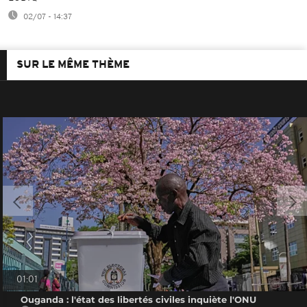
02/07 - 14:37
SUR LE MÊME THÈME
01:01
Ouganda : l'état des libertés civiles inquiète l'ONU