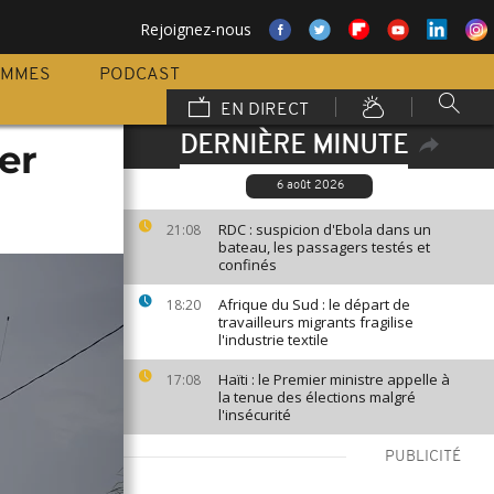
Rejoignez-nous
AMMES
PODCAST
EN DIRECT
DERNIÈRE MINUTE
er
6 août 2026
RDC : suspicion d'Ebola dans un
21:08
bateau, les passagers testés et
confinés
Afrique du Sud : le départ de
18:20
travailleurs migrants fragilise
l'industrie textile
Haïti : le Premier ministre appelle à
17:08
la tenue des élections malgré
l'insécurité
PUBLICITÉ