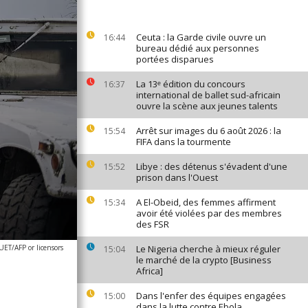
Ceuta : la Garde civile ouvre un
16:44
bureau dédié aux personnes
portées disparues
La 13ᵉ édition du concours
16:37
international de ballet sud-africain
ouvre la scène aux jeunes talents
Arrêt sur images du 6 août 2026 : la
15:54
FIFA dans la tourmente
Libye : des détenus s'évadent d'une
15:52
prison dans l'Ouest
A El-Obeid, des femmes affirment
15:34
avoir été violées par des membres
des FSR
ET/AFP or licensors
Le Nigeria cherche à mieux réguler
15:04
le marché de la crypto [Business
Africa]
Dans l'enfer des équipes engagées
15:00
dans la lutte contre Ebola