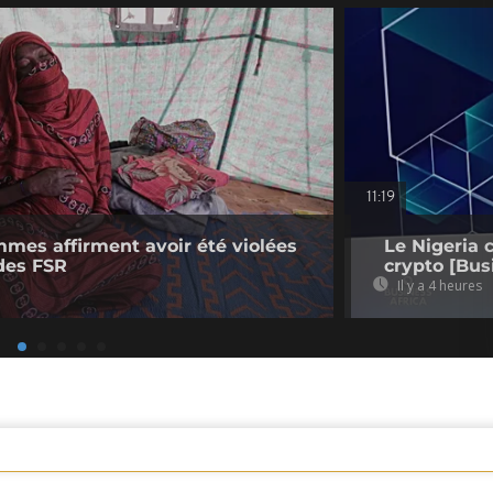
11:19
mmes affirment avoir été violées
Le Nigeria 
des FSR
crypto [Bus
Il y a 4 heures