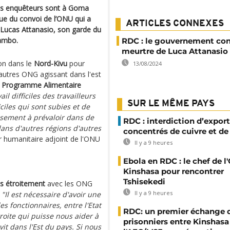
es enquêteurs sont à Goma
que du convoi de l’ONU qui a
ARTICLES CONNEXES
n Lucas Attanasio, son garde du
lambo.
RDC : le gouvernement co
meurtre de Luca Attanasio
on dans le
Nord-Kivu
pour
13/08/2024
autres ONG agissant dans l'est
u
Programme Alimentaire
il difficiles des travailleurs
SUR LE MÊME PAYS
ciles qui sont subies et de
usement à prévaloir dans de
RDC : interdiction d’export
ans d'autres régions d'autres
concentrés de cuivre et de
r humanitaire adjoint de l'ONU
Il y a 9 heures
Ebola en RDC : le chef de l
Kinshasa pour rencontrer
Tshisekedi
us étroitement
avec les ONG
Il y a 9 heures
.
"Il est nécessaire d'avoir une
es fonctionnaires, entre l'Etat
RDC: un premier échange 
roite qui puisse nous aider à
prisonniers entre Kinshasa
vit dans l'Est du pays. Si nous