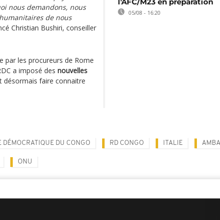
l'AFC/M23 en préparation
uoi nous demandons, nous
05/08 - 16:20
 humanitaires de nous
cé Christian Bushiri, conseiller
 par les procureurs de Rome
a RDC a imposé des
nouvelles
t désormais faire connaitre
E DÉMOCRATIQUE DU CONGO
RD CONGO
ITALIE
AMBA
ONU