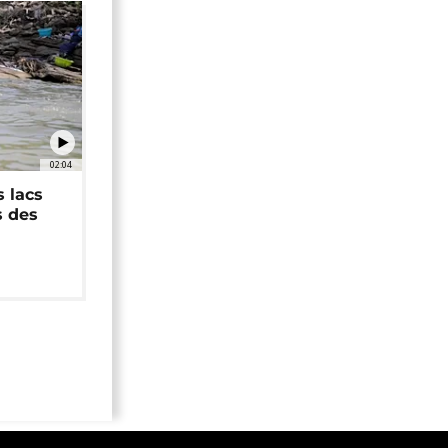
02:04
 lacs
s des