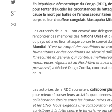
En République démocratique du Congo (RDC), d
pour tenter d'élucider les circonstances de l’atta
causé la mort par balles de l’ambassadeur italie
corps et leur chauffeur congolais Mustapaha Mi
Les autorités de la RDC ont envoyé une délégati
rencontrer des membres des
Nations Unies
et d'
du pays où a eu lieu l'attaque contre le convoi d
Mondial
.
"C'est un rappel des conditions de trava
humanitaires et des conditions de sécurité diffi
l'insécurité en général qui continue malheure
nombreuses régions ici au Nord-Kivu et aussi d
provinces",
a déclaré Diego Zorrilla, coordinateu
en RDC.
Les autorités de la RDC souhaitent
collaborer pl
pour mieux sécuriser leurs activités quotidiennes
collaboration étroite entre les humanitaires et l
et les ONG. Nous exigeons une collaboration ét
contribuer à la lutte contre le terrorisme qui sé