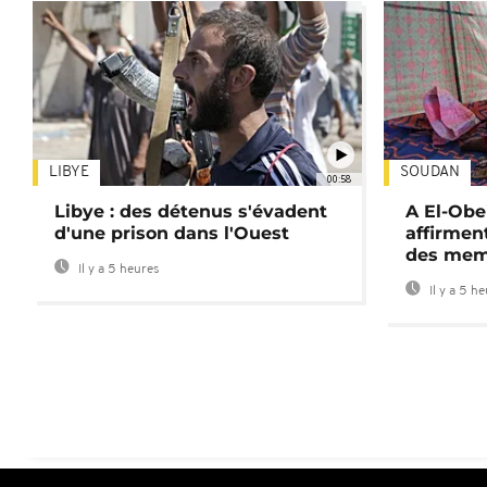
LIBYE
SOUDAN
00:58
Libye : des détenus s'évadent
A El-Obe
d'une prison dans l'Ouest
affirment
des mem
Il y a 5 heures
Il y a 5 h