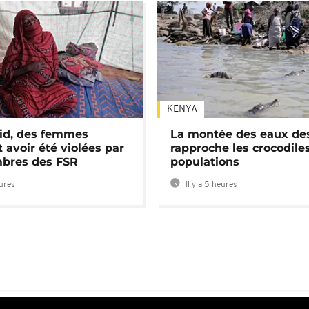
KENYA
id, des femmes
La montée des eaux des
 avoir été violées par
rapproche les crocodile
bres des FSR
populations
eures
Il y a 5 heures