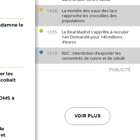
La montée des eaux des lacs
14:26
rapproche les crocodiles des
populations
ndamne le
Le Real Madrid s’apprête à recruter
13:55
Yan Diomandé pour 140 millions
d’euros
RDC : interdiction d’exporter les
12:19
concentrés de cuivre et de cobalt
PUBLICITÉ
er les
 cobalt
'OMS à
VOIR PLUS
de
 et