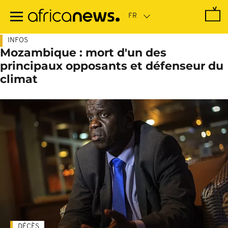
Passer
au
contenu
principal
INFOS
Mozambique : mort d'un des
principaux opposants et défenseur du
climat
DÉCÈS