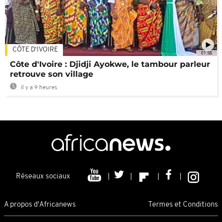
CÔTE D'IVOIRE
01:58
Côte d'Ivoire : Djidji Ayokwe, le tambour parleur
retrouve son village
Il y a 9 heures
Réseaux sociaux
A propos d'Africanews
Termes et Conditions