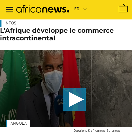
Passer
au
contenu
principal
INFOS
L'Afrique développe le commerce
intracontinental
ANGOLA
-
Copyright © africanews
Euronews