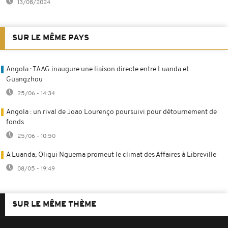
13/08/2024
SUR LE MÊME PAYS
Angola : TAAG inaugure une liaison directe entre Luanda et
Guangzhou
25/06 - 14:34
Angola : un rival de Joao Lourenço poursuivi pour détournement de
fonds
25/06 - 10:50
A Luanda, Oligui Nguema promeut le climat des Affaires à Libreville
08/05 - 19:49
SUR LE MÊME THÈME