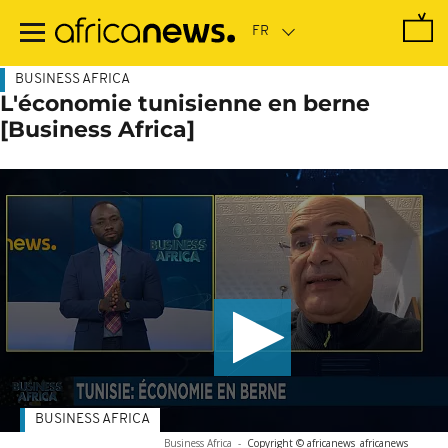
Passer
au
contenu
principal
BUSINESS AFRICA
L'économie tunisienne en berne
[Business Africa]
BUSINESS AFRICA
Business Africa
-
Copyright © africanews
africanews