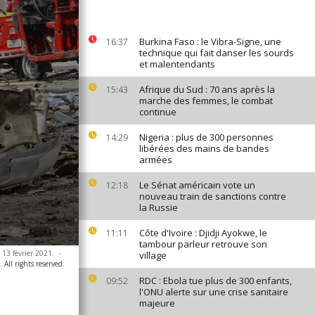
Burkina Faso : le Vibra-Signe, une
16:37
technique qui fait danser les sourds
et malentendants
Afrique du Sud : 70 ans après la
15:43
marche des femmes, le combat
continue
Nigeria : plus de 300 personnes
14:29
libérées des mains de bandes
armées
Le Sénat américain vote un
12:18
nouveau train de sanctions contre
la Russie
Côte d'Ivoire : Djidji Ayokwe, le
11:11
tambour parleur retrouve son
 13 février 2021.
-
village
All rights reserved.
RDC : Ebola tue plus de 300 enfants,
09:52
l'ONU alerte sur une crise sanitaire
majeure