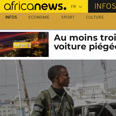
Passer
INFO
au
contenu
INFOS
ECONOMIE
SPORT
CULTURE
principal
Au moins troi
voiture piég