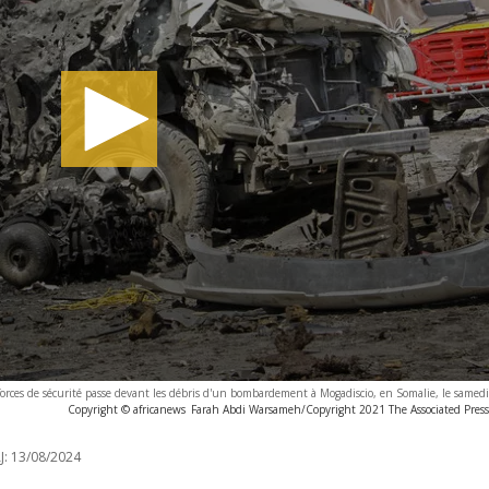
rces de sécurité passe devant les débris d'un bombardement à Mogadiscio, en Somalie, le samedi
Copyright © africanews
Farah Abdi Warsameh/Copyright 2021 The Associated Press. 
J:
13/08/2024