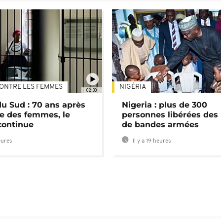
ONTRE LES FEMMES
NIGÉRIA
02:30
du Sud : 70 ans après
Nigeria : plus de 300
e des femmes, le
personnes libérées des
continue
de bandes armées
eures
Il y a 19 heures