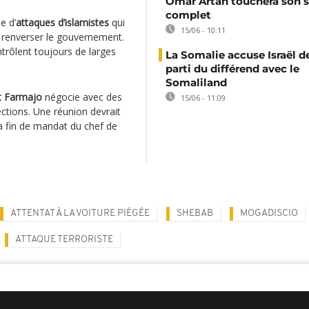
Omar Artan touchera son s
complet
e d’
attaques d’islamistes
qui
15/06 - 10:11
 renverser le gouvernement.
trôlent toujours de larges
La Somalie accuse Israël de
parti du différend avec le
Somaliland
t Farmajo
négocie avec des
15/06 - 11:09
ections. Une réunion devrait
la fin de mandat du chef de
ATTENTAT À LA VOITURE PIÉGÉE
SHEBAB
MOGADISCIO
ATTAQUE TERRORISTE