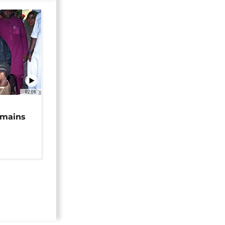
02:08
 mains