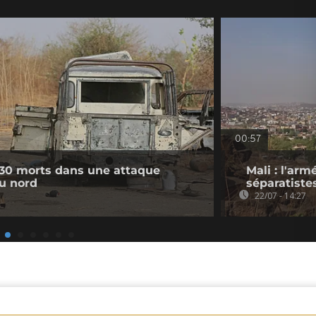
00:57
 30 morts dans une attaque
Mali : l'arm
du nord
séparatiste
22/07 - 14:27