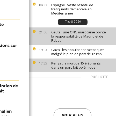
Espagne : vaste réseau de
08:33
trafiquants démantelé en
Méditerranée
7 août 2026
te
Ceuta : une ONG marocaine pointe
21:06
la responsabilité de Madrid et de
Rabat
sions sur
Gaza : les populations sceptiques
19:03
malgré le plan de paix de Trump
Kenya : la mort de 15 éléphants
17:55
dans un parc fait polémique
PUBLICITÉ
intien de
ait
malien
VOIR PLUS