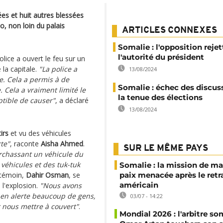
es et huit autres blessées
o, non loin du palais
ARTICLES CONNEXES
Somalie : l'opposition rejet
l'autorité du président
lice a ouvert le feu sur un
 la capitale.
"La police a
13/08/2024
se. Cela a permis à de
Somalie : échec des discus
 Cela a vraiment limité le
la tenue des élections
ptible de causer"
, a déclaré
13/08/2024
tirs
et vu des véhicules
rte"
, raconte
Aisha Ahmed
.
SUR LE MÊME PAYS
ourchassant un véhicule du
 véhicules et des tuk-tuk
Somalie : la mission de ma
 témoin,
Dahir Osman
, se
paix menacée après le retr
américain
 l'explosion.
"Nous avons
s en alerte beaucoup de gens,
03/07 - 14:22
 nous mettre à couvert"
.
Mondial 2026 : l'arbitre so