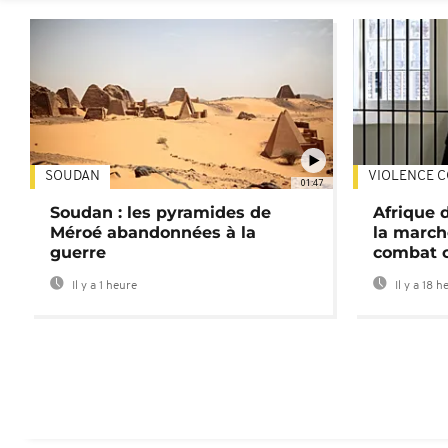
SOUDAN
VIOLENCE C
01:47
Soudan : les pyramides de
Afrique 
Méroé abandonnées à la
la march
guerre
combat 
Il y a 1 heure
Il y a 18 h