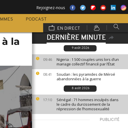
Rejoignez-nous
AMMES
PODCAST
EN DIRECT
DERNIÈRE MINUTE
à la
9 août 2026
Nigeria : 1 500 couples unis lors d’un
09:46
mariage collectif financé par l’État
Soudan : les pyramides de Méroé
08:41
abandonnées à la guerre
8 août 2026
Sénégal : 71 hommes inculpés dans
17:10
le cadre du durcissement de la
répression de l’homosexualité
PUBLICITÉ