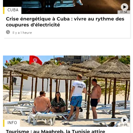
CUBA
01:54
Crise énergétique à Cuba : vivre au rythme des
coupures d'électricité
Il y a 1 heure
INFO
01:01
Tourisme : au Maghreb, la Tunisie attire