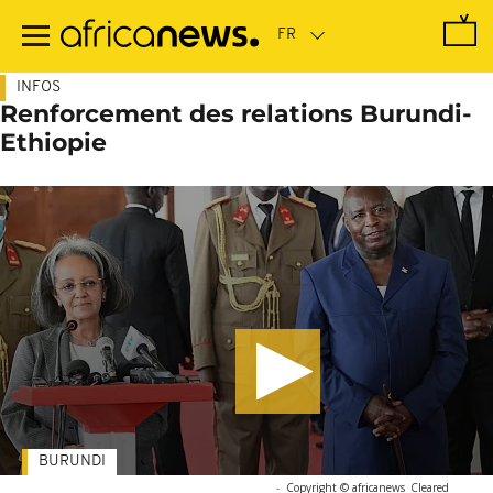
Passer
au
contenu
principal
INFOS
Renforcement des relations Burundi-
Ethiopie
BURUNDI
-
Copyright © africanews
Cleared