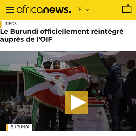
Passer
au
contenu
principal
INFOS
Le Burundi officiellement réintégré
auprès de l'OIF
BURUNDI
-