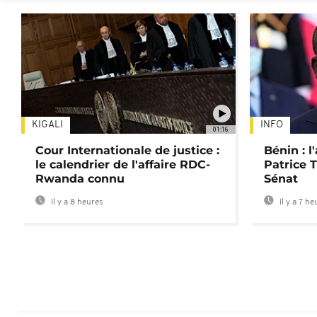
KIGALI
INFO
01:16
Cour Internationale de justice :
Bénin : l
le calendrier de l'affaire RDC-
Patrice T
Rwanda connu
Sénat
Il y a 8 heures
Il y a 7 he