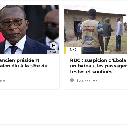
INFO
01:02
'ancien président
RDC : suspicion d'Ebola
alon élu à la tête du
un bateau, les passage
testés et confinés
ures
Il y a 9 heures