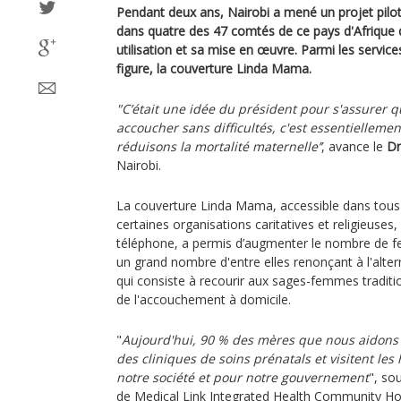
Pendant deux ans, Nairobi a mené un projet pilot
dans quatre des 47 comtés de ce pays d'Afrique de
utilisation et sa mise en œuvre. Parmi les services
figure, la couverture Linda Mama.
"C’était une idée du président pour s'assurer 
accoucher sans difficultés, c'est essentielleme
réduisons la mortalité maternelle’’
, avance le
Dr
Nairobi.
La couverture Linda Mama, accessible dans tous 
certaines organisations caritatives et religieuse
téléphone, a permis d’augmenter le nombre de f
un grand nombre d'entre elles renonçant à l'alte
qui consiste à recourir aux sages-femmes traditio
de l'accouchement à domicile.
"
Aujourd'hui, 90 % des mères que nous aidons
des cliniques de soins prénatals et visitent les
notre société et pour notre gouvernement
", so
de Medical Link Integrated Health Community Hos