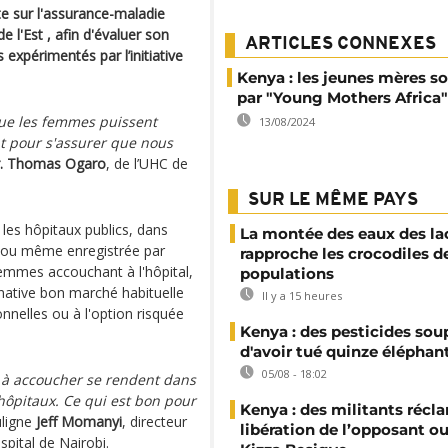
e sur l'assurance-maladie
 l'Est , afin d'évaluer son
ARTICLES CONNEXES
 expérimentés par l’initiative
Kenya : les jeunes mères s
par "Young Mothers Africa"
que les femmes puissent
13/08/2024
nt pour s'assurer que nous
. Thomas Ogaro
, de l’UHC de
SUR LE MÊME PAYS
les hôpitaux publics, dans
La montée des eaux des la
s, ou même enregistrée par
rapproche les crocodiles d
emmes accouchant à l'hôpital,
populations
rnative bon marché habituelle
Il y a 15 heures
nnelles ou à l'option risquée
Kenya : des pesticides so
d'avoir tué quinze éléphan
05/08 - 18:02
 à accoucher se rendent dans
 hôpitaux. Ce qui est bon pour
Kenya : des militants récl
uligne
Jeff Momanyi
, directeur
libération de l’opposant o
pital de Nairobi.