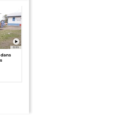
02:05
 dans
rs