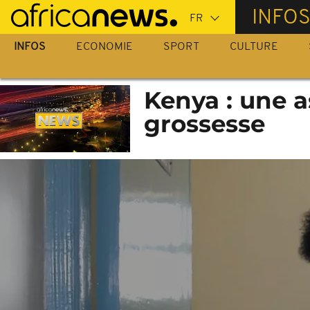
Passer
INFO
au
contenu
INFOS
ECONOMIE
SPORT
CULTURE
principal
Kenya : une a
grossesse