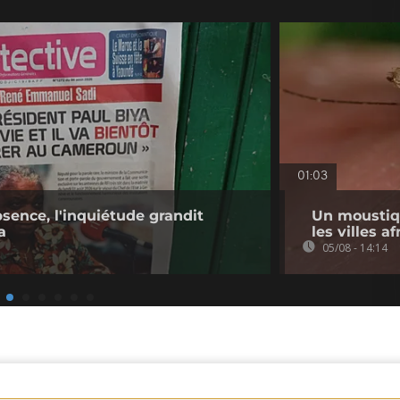
01:03
bsence, l'inquiétude grandit
Un moustiq
a
les villes a
05/08 - 14:14