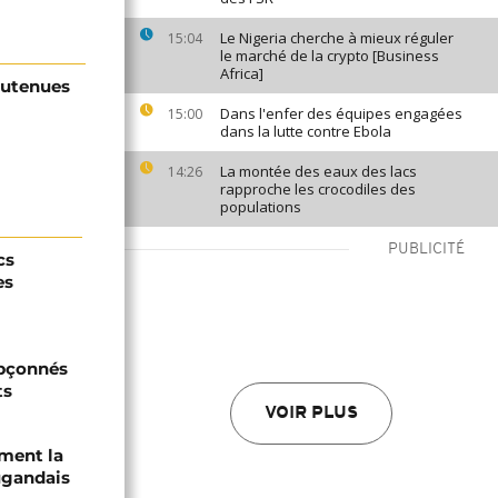
Le Nigeria cherche à mieux réguler
15:04
le marché de la crypto [Business
Africa]
outenues
Dans l'enfer des équipes engagées
15:00
dans la lutte contre Ebola
La montée des eaux des lacs
14:26
rapproche les crocodiles des
populations
PUBLICITÉ
cs
es
upçonnés
ts
VOIR PLUS
ament la
ugandais