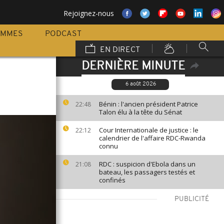
Rejoignez-nous
AMMES
PODCAST
EN DIRECT
DERNIÈRE MINUTE
6 août 2026
Bénin : l'ancien président Patrice
22:48
Talon élu à la tête du Sénat
Cour Internationale de justice : le
22:12
calendrier de l'affaire RDC-Rwanda
connu
RDC : suspicion d'Ebola dans un
21:08
bateau, les passagers testés et
confinés
PUBLICITÉ