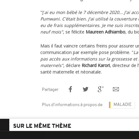
"J'
ai eu mon bébé le 7 décembre 2020... J'ai ac
Pumwani. C'était bien. J'ai utilisé la couverture
eu de frais supplémentaires. Je me suis inscrite
neuf mois"
, se félicite
Maureen Adhiambo
, du b
Mais il faut vaincre certains freins pour assurer un 
communication par exemple pose problème. "
La
pas accès aux informations sur la grossesse et 
maternels"
, déclare
Richard Karori
, directeur de 
santé maternelle et néonatale.
Partager
MALADIE
Plus d'informations à propos de
SUR LE MÊME THÈME