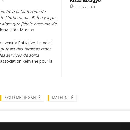
Kizza Besigye
31/07 - 13:00
couché à la Maternité de
 de Linda mama. Et il n'y a pas
 alors que j'étais enceinte de
idonville de Mareba.
avenir à l’initiative. Le volet
 plupart des femmes n'ont
les services de soins
l’association kényane pour la
SYSTÈME DE SANTÉ
MATERNITÉ