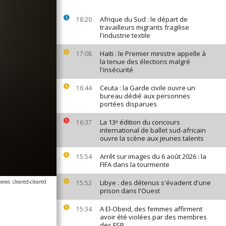
Afrique du Sud : le départ de
18:20
travailleurs migrants fragilise
l'industrie textile
Haïti : le Premier ministre appelle à
17:08
la tenue des élections malgré
l'insécurité
Ceuta : la Garde civile ouvre un
16:44
bureau dédié aux personnes
portées disparues
La 13ᵉ édition du concours
16:37
international de ballet sud-africain
ouvre la scène aux jeunes talents
Arrêt sur images du 6 août 2026 : la
15:54
FIFA dans la tourmente
anews
cleared
-
cleared
Libye : des détenus s'évadent d'une
15:52
prison dans l'Ouest
A El-Obeid, des femmes affirment
15:34
avoir été violées par des membres
des FSR