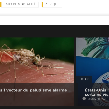
TAUX DE MORTALITÉ
AFRIQUE
01:08
sif vecteur du paludisme alarme
États-Unis 
certains vi
03/08 - 09:52