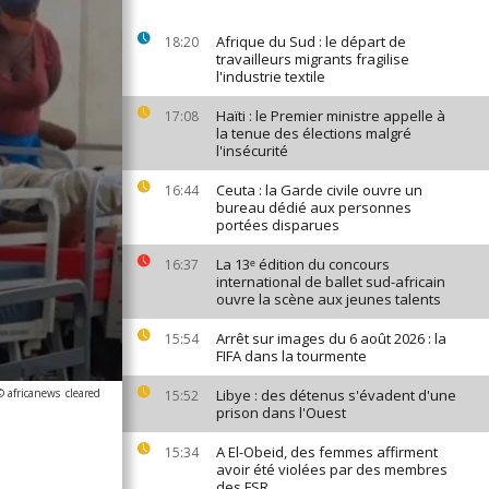
Afrique du Sud : le départ de
18:20
travailleurs migrants fragilise
l'industrie textile
Haïti : le Premier ministre appelle à
17:08
la tenue des élections malgré
l'insécurité
Ceuta : la Garde civile ouvre un
16:44
bureau dédié aux personnes
portées disparues
La 13ᵉ édition du concours
16:37
international de ballet sud-africain
ouvre la scène aux jeunes talents
Arrêt sur images du 6 août 2026 : la
15:54
FIFA dans la tourmente
© africanews
cleared
Libye : des détenus s'évadent d'une
15:52
prison dans l'Ouest
A El-Obeid, des femmes affirment
15:34
avoir été violées par des membres
des FSR