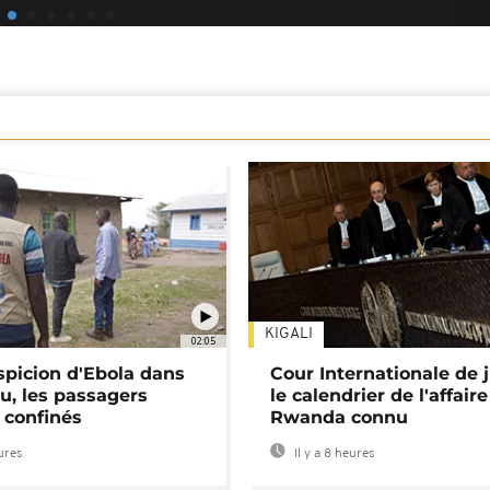
KIGALI
02:05
spicion d'Ebola dans
Cour Internationale de j
u, les passagers
le calendrier de l'affair
 confinés
Rwanda connu
eures
Il y a 8 heures