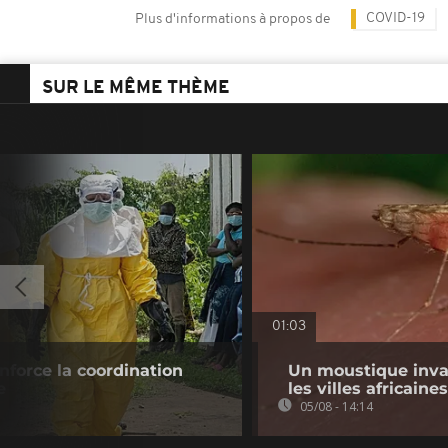
COVID-19
Plus d'informations à propos de
SUR LE MÊME THÈME
01:03
renforce la coordination
Un moustique inva
e
les villes africaines
05/08 - 14:14