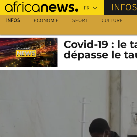
Passer
INFO
au
contenu
INFOS
ECONOMIE
SPORT
CULTURE
principal
Covid-19 : le 
dépasse le t