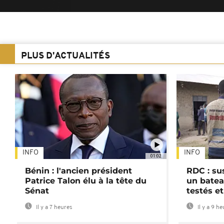
PLUS D'ACTUALITÉS
INFO
INFO
01:02
Bénin : l'ancien président
RDC : su
Patrice Talon élu à la tête du
un batea
Sénat
testés et
Il y a 7 heures
Il y a 9 h