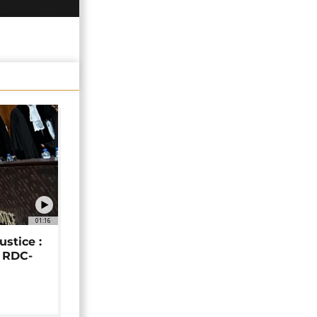
01:16
ustice :
e RDC-