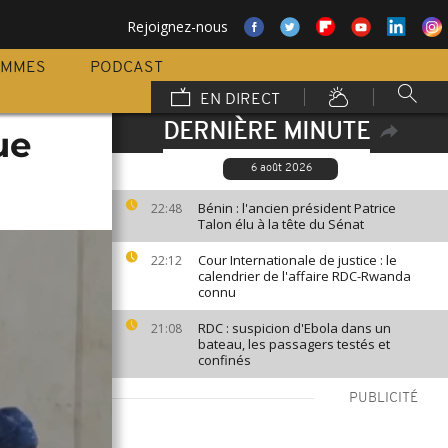
Rejoignez-nous
AMMES
PODCAST
EN DIRECT
DERNIÈRE MINUTE
ue
6 août 2026
Bénin : l'ancien président Patrice
22:48
Talon élu à la tête du Sénat
Cour Internationale de justice : le
22:12
calendrier de l'affaire RDC-Rwanda
connu
RDC : suspicion d'Ebola dans un
21:08
bateau, les passagers testés et
confinés
PUBLICITÉ