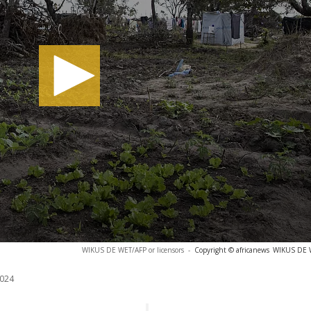
WIKUS DE WET/AFP or licensors
-
Copyright © africanews
WIKUS DE W
024