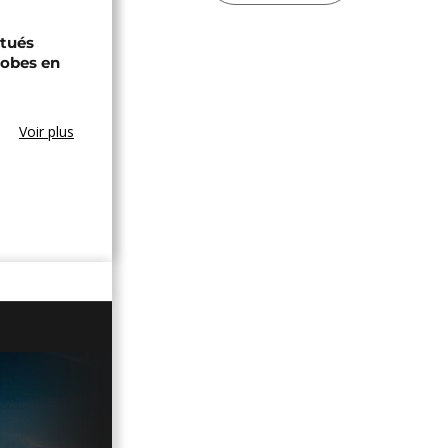
tués
hobes en
Voir plus