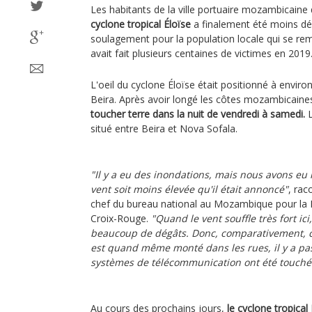
Les habitants de la ville portuaire mozambicaine 
cyclone tropical Éloïse
a finalement été moins dé
soulagement pour la population locale qui se re
avait fait plusieurs centaines de victimes en 2019
L'oeil du cyclone Éloïse était positionné à enviro
Beira. Après avoir longé les côtes mozambicaine
toucher terre dans la nuit de vendredi à samedi.
L
situé entre Beira et Nova Sofala.
"Il y a eu des inondations, mais nous avons eu 
vent soit moins élevée qu'il était annoncé"
, ra
chef du bureau national au Mozambique pour la F
Croix-Rouge.
"Quand le vent souffle très fort ic
beaucoup de dégâts. Donc, comparativement, ce
est quand même monté dans les rues, il y a pas
systèmes de télécommunication ont été touché
Au cours des prochains jours,
le cyclone tropical