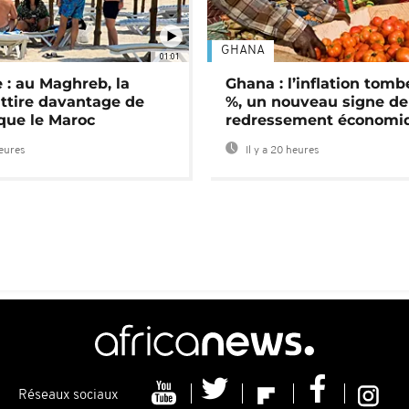
GHANA
01:01
 : au Maghreb, la
Ghana : l’inflation tomb
attire davantage de
%, un nouveau signe de
 que le Maroc
redressement économi
heures
Il y a 20 heures
Réseaux sociaux