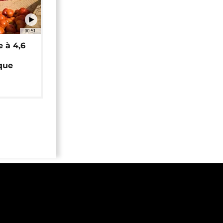
00:51
e à 4,6
que