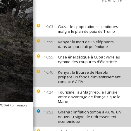
PUBLICITÉ
Gaza : les populations sceptiques
19:03
malgré le plan de paix de Trump
Kenya : la mort de 15 éléphants
17:55
dans un parc fait polémique
Crise énergétique à Cuba : vivre au
16:55
rythme des coupures d'électricité
Kenya : la Bourse de Nairobi
16:40
prépare un fonds d’investissement
consacré à l’IA
Tourisme : au Maghreb, la Tunisie
14:24
attire davantage de français que le
Maroc
ET/AFP or licensors
Ghana : l’inflation tombe à 4,6 %, un
13:52
nouveau signe de redressement
économique