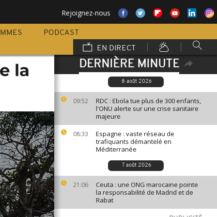
Rejoignez-nous
AMMES
PODCAST
EN DIRECT
DERNIÈRE MINUTE
e la
8 août 2026
RDC : Ebola tue plus de 300 enfants,
09:52
l'ONU alerte sur une crise sanitaire
majeure
Espagne : vaste réseau de
08:33
trafiquants démantelé en
Méditerranée
7 août 2026
Ceuta : une ONG marocaine pointe
21:06
la responsabilité de Madrid et de
Rabat