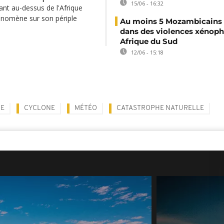
15/06 - 16:32
ant au-dessus de l'Afrique
énomène sur son périple
Au moins 5 Mozambicains 
dans des violences xénop
Afrique du Sud
12/06 - 15:18
E
CYCLONE
MÉTÉO
CATASTROPHE NATURELLE