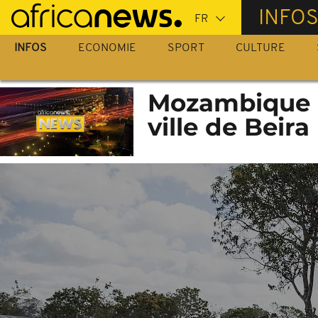
Passer
INFO
au
contenu
INFOS
ECONOMIE
SPORT
CULTURE
principal
Mozambique : 
ville de Beira