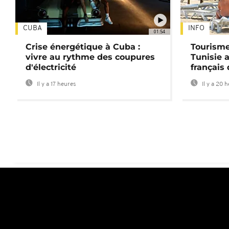
CUBA
INFO
01:54
Crise énergétique à Cuba :
Tourisme
vivre au rythme des coupures
Tunisie 
d'électricité
français
Il y a 17 heures
Il y a 20 