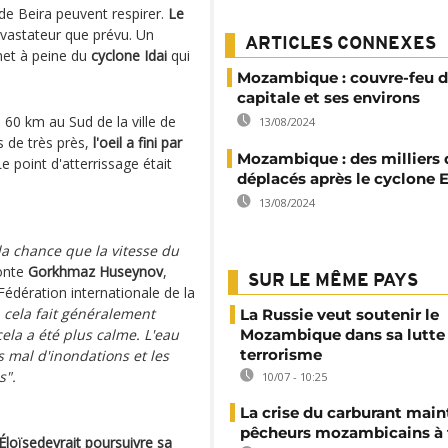
de Beira peuvent respirer.
Le
vastateur que prévu. Un
ARTICLES CONNEXES
met à peine du
cyclone Idai
qui
.
Mozambique : couvre-feu d
capitale et ses environs
n 60 km au Sud de la ville de
13/08/2024
s de très près,
l
'oeil a fini par
Mozambique : des milliers 
e point d'atterrissage était
déplacés après le cyclone E
13/08/2024
la chance que la vitesse du
conte
Gorkhmaz Huseynov
,
SUR LE MÊME PAYS
édération internationale de la
i, cela fait généralement
La Russie veut soutenir le
la a été plus calme. L'eau
Mozambique dans sa lutte 
terrorisme
 mal d'inondations et les
s".
10/07 - 10:25
La crise du carburant main
pêcheurs mozambicains à 
 Éloïsedevrait poursuivre sa