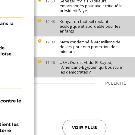
Sénégal : trois TikTokeurs
12:53
emprisonnés pour avoir critiqué le
président Faye
Kenya : un fauteuil roulant
12:48
ans la
écologique et abordable pour les
enfants
Meta condamné à 942 millions de
12:08
dollars pour non protection des
de
mineurs
loïse
USA : Qui est Abdul El-Sayed,
11:56
l’Américano-Égyptien qui bouscule
les démocrates ?
PUBLICITÉ
contre le
tient les
VOIR PLUS
terre