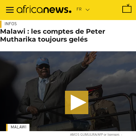
Passer
au
contenu
principal
INFOS
Malawi : les comptes de Peter
Mutharika toujours gelés
MALAWI
AMOS GUMULIRA/AFP or licensors
-