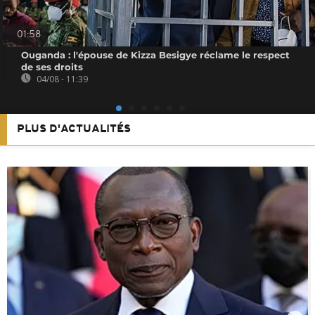
01:58
Ouganda : l'épouse de Kizza Besigye réclame le respect
de ses droits
04/08 - 11:39
PLUS D'ACTUALITÉS