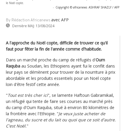
le Noël copte.
-
Copyright © africanews
ASHRAF SHAZLY / AFP
avec AFP
By Rédaction Africanews
Dernière MAJ:
13/08/2024
A l'approche du Noël copte, difficile de trouver ce qu'il
faut pour fêter la fin de l'année comme d'habitude.
Dans un marché proche du camp de réfugiés d'
Oum
Raquba
au Soudan, les Ethiopiens ayant fui le conflit dans
leur pays se démènent pour trouver de la nourriture à prix
abordable et les produits essentiels pour un Noël copte
loin d'être festif cette année.
"
Tout est très cher ici
", se lamente Haftoun Gabramikail,
un réfugié qui tente de faire ses courses au marché près
du camp d'Oum Raquba, situé à environ 80 kilomètres de
la frontière avec l'Ethiopie. "
Je veux juste acheter de
l'agneau, du sucre et du lait ou quoi que ce soit d'autre.
C'est Noël.
"