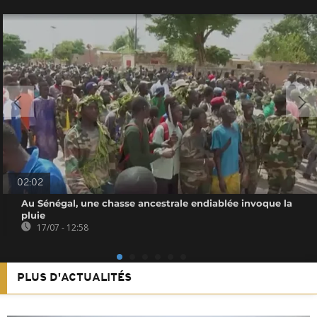
02:02
Au Sénégal, une chasse ancestrale endiablée invoque la
pluie
17/07 - 12:58
PLUS D'ACTUALITÉS