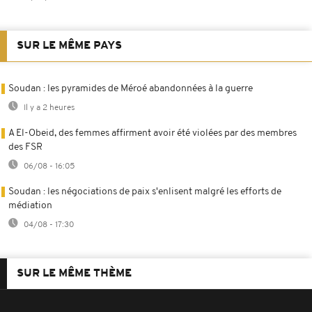
SUR LE MÊME PAYS
Soudan : les pyramides de Méroé abandonnées à la guerre
Il y a 2 heures
A El-Obeid, des femmes affirment avoir été violées par des membres
des FSR
06/08 - 16:05
Soudan : les négociations de paix s'enlisent malgré les efforts de
médiation
04/08 - 17:30
SUR LE MÊME THÈME