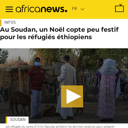
Passer
au
contenu
principal
INFOS
Au Soudan, un Noël copte peu festif
pour les réfugiés éthiopiens
SOUDAN
Les réfugiés du camp d'OUm Raquba achètent les derniers produits pour préparer