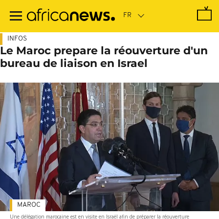
Passer
au
contenu
principal
INFOS
Le Maroc prepare la réouverture d'un
bureau de liaison en Israel
MAROC
Une délégation marocaine est en visite en Israël afin de préparer la réouverture