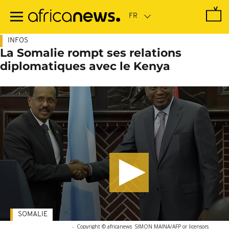
Passer
au
contenu
principal
INFOS
La Somalie rompt ses relations
diplomatiques avec le Kenya
SOMALIE
-
Copyright © africanews
SIMON MAINA/AFP or licensors