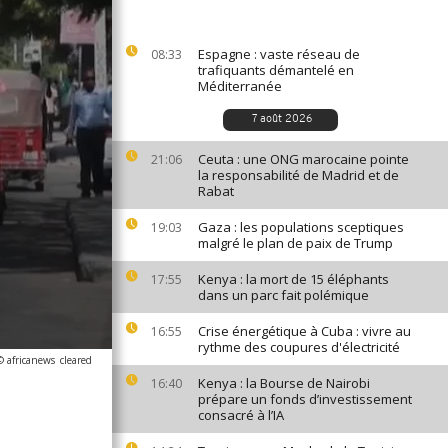
Espagne : vaste réseau de
08:33
trafiquants démantelé en
Méditerranée
7 août 2026
Ceuta : une ONG marocaine pointe
21:06
la responsabilité de Madrid et de
Rabat
Gaza : les populations sceptiques
19:03
malgré le plan de paix de Trump
Kenya : la mort de 15 éléphants
17:55
dans un parc fait polémique
Crise énergétique à Cuba : vivre au
16:55
rythme des coupures d'électricité
© africanews
cleared
Kenya : la Bourse de Nairobi
16:40
prépare un fonds d’investissement
consacré à l’IA