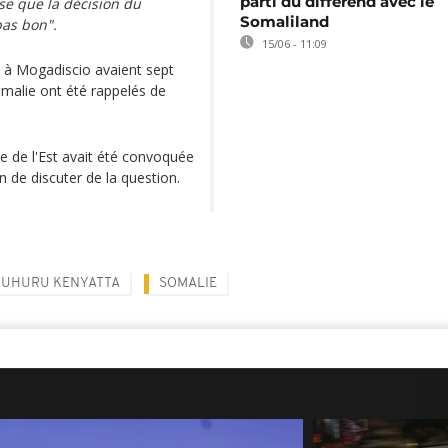
parti du différend avec le
nse que la décision du
Somaliland
pas bon".
15/06 - 11:09
 à Mogadiscio avaient sept
Somalie ont été rappelés de
e de l'Est avait été convoquée
n de discuter de la question.
UHURU KENYATTA
SOMALIE