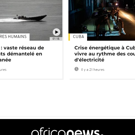
TRES HUMAINS
CUBA
01:18
: vaste réseau de
Crise énergétique à Cub
nts démantelé en
vivre au rythme des co
anée
d'électricité
eures
Il y a 21 heures