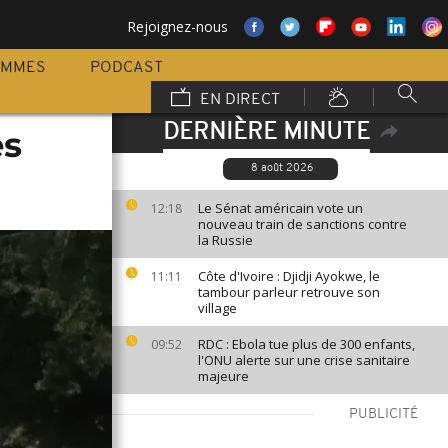
Rejoignez-nous
AMMES
PODCAST
EN DIRECT
DERNIÈRE MINUTE
es
8 août 2026
Le Sénat américain vote un
12:18
nouveau train de sanctions contre
la Russie
Côte d'Ivoire : Djidji Ayokwe, le
11:11
tambour parleur retrouve son
village
RDC : Ebola tue plus de 300 enfants,
09:52
l'ONU alerte sur une crise sanitaire
majeure
PUBLICITÉ