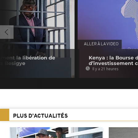
ALLER À LA VIDEO
ament la libération de
Kenya : la Bourse 
za Besigye
d’investissement c
Il y a 21 heures
PLUS D'ACTUALITÉS