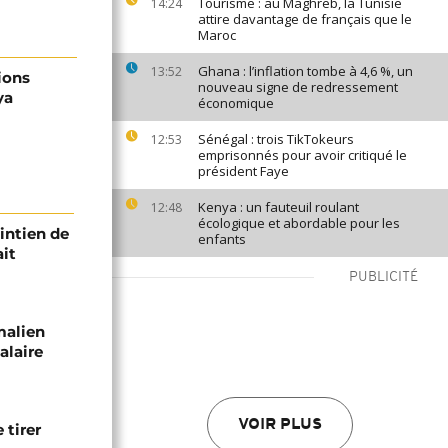
Tourisme : au Maghreb, la Tunisie
14:24
attire davantage de français que le
Maroc
Ghana : l’inflation tombe à 4,6 %, un
13:52
ions
nouveau signe de redressement
ya
économique
Sénégal : trois TikTokeurs
12:53
emprisonnés pour avoir critiqué le
président Faye
Kenya : un fauteuil roulant
12:48
écologique et abordable pour les
intien de
enfants
ait
PUBLICITÉ
malien
alaire
VOIR PLUS
 tirer