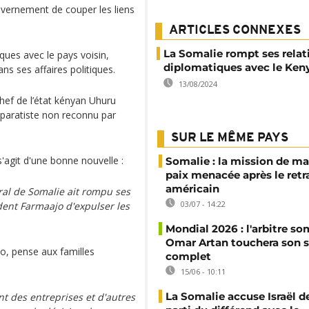
uvernement de couper les liens
ARTICLES CONNEXES
La Somalie rompt ses relat
ques avec le pays voisin,
diplomatiques avec le Ken
ns ses affaires politiques.
13/08/2024
chef de l’état kényan Uhuru
séparatiste non reconnu par
SUR LE MÊME PAYS
'agit d'une bonne nouvelle :
Somalie : la mission de ma
paix menacée après le retr
américain
al de Somalie ait rompu ses
03/07 - 14:22
dent Farmaajo d'expulser les
Mondial 2026 : l'arbitre so
Omar Artan touchera son s
, pense aux familles
complet
15/06 - 10:11
La Somalie accuse Israël de
t des entreprises et d'autres