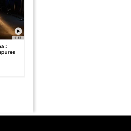
01:54
a :
upures