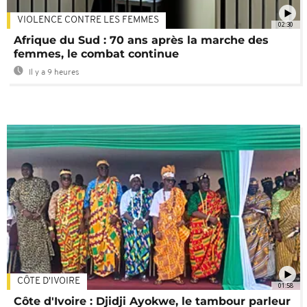
VIOLENCE CONTRE LES FEMMES
02:30
Afrique du Sud : 70 ans après la marche des
femmes, le combat continue
Il y a 9 heures
CÔTE D'IVOIRE
01:58
Côte d'Ivoire : Djidji Ayokwe, le tambour parleur