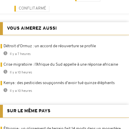
CONFLIT ARMÉ
VOUS AIMEREZ AUSSI
Détroit d'Ormuz : un accord de réouverture se profile
Il y a 7 heures
Crise migratoire : l’Afrique du Sud appelle à une réponse africaine
Il y a 10 heures
Kenya : des pesticides soupçonnés d'avoir tué quinze éléphants
Il y a 10 heures
SUR LE MÊME PAYS
Éthiopie : un glissement de terrain fait 14 morts dans un monastère