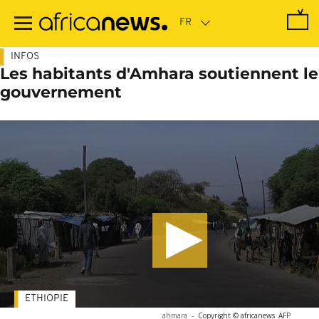
Passer
au
contenu
principal
INFOS
Les habitants d'Amhara soutiennent le
gouvernement
ETHIOPIE
ahmara
-
Copyright © africanews
AFP