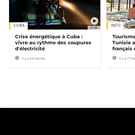
CUBA
INFO
01:54
Crise énergétique à Cuba :
Tourisme
vivre au rythme des coupures
Tunisie 
d'électricité
français
Il y a 14 heures
Il y a 17 h