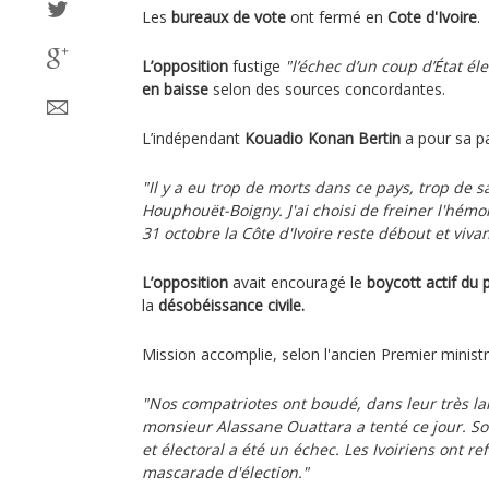
Les
bureaux de vote
ont fermé en
Cote d'Ivoire
.
L’opposition
fustige
"l’échec d’un coup d’État éle
en baisse
selon des sources concordantes.
L’indépendant
Kouadio Konan Bertin
a pour sa pa
"Il y a eu trop de morts dans ce pays, trop de sa
Houphouët-Boigny. J'ai choisi de freiner l'hémor
31 octobre la Côte d'Ivoire reste débout et vivan
L’opposition
avait encouragé le
boycott actif du 
la
désobéissance civile.
Mission accomplie, selon l'ancien Premier minist
"Nos compatriotes ont boudé, dans leur très lar
monsieur Alassane Ouattara a tenté ce jour. So
et électoral a été un échec. Les Ivoiriens ont re
mascarade d'élection."