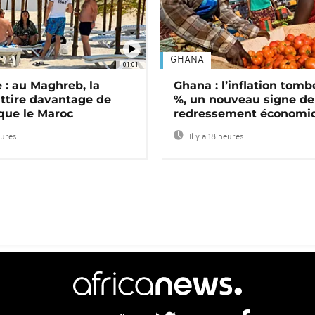
GHANA
01:01
 : au Maghreb, la
Ghana : l’inflation tomb
attire davantage de
%, un nouveau signe de
 que le Maroc
redressement économi
eures
Il y a 18 heures