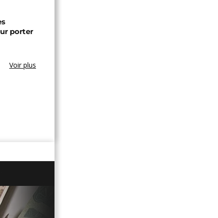
es
ur porter
Voir plus