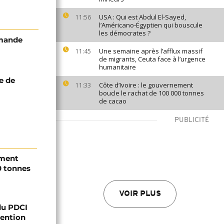
USA : Qui est Abdul El-Sayed,
11:56
l’Américano-Égyptien qui bouscule
les démocrates ?
emande
Une semaine après l’afflux massif
11:45
de migrants, Ceuta face à l’urgence
humanitaire
e de
Côte d’Ivoire : le gouvernement
11:33
boucle le rachat de 100 000 tonnes
de cacao
PUBLICITÉ
ement
0 tonnes
VOIR PLUS
 du PDCI
tention