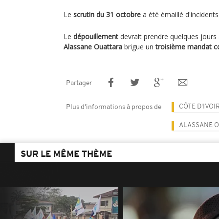
Le
scrutin du 31 octobre
a été émaillé d'incidents 
Le
dépouillement
devrait prendre quelques jours 
Alassane Ouattara
brigue un
troisième mandat c
Partager
CÔTE D'IVOI
Plus d'informations à propos de
ALASSANE 
SUR LE MÊME THÈME