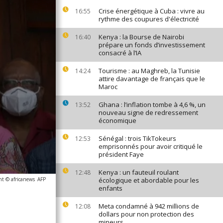
Crise énergétique à Cuba : vivre au
16:55
rythme des coupures d'électricité
Kenya : la Bourse de Nairobi
16:40
prépare un fonds d’investissement
consacré à l’IA
Tourisme : au Maghreb, la Tunisie
14:24
attire davantage de français que le
Maroc
Ghana : l’inflation tombe à 4,6 %, un
13:52
nouveau signe de redressement
économique
Sénégal : trois TikTokeurs
12:53
emprisonnés pour avoir critiqué le
président Faye
Kenya : un fauteuil roulant
12:48
ht © africanews
AFP
écologique et abordable pour les
enfants
Meta condamné à 942 millions de
12:08
dollars pour non protection des
mineurs