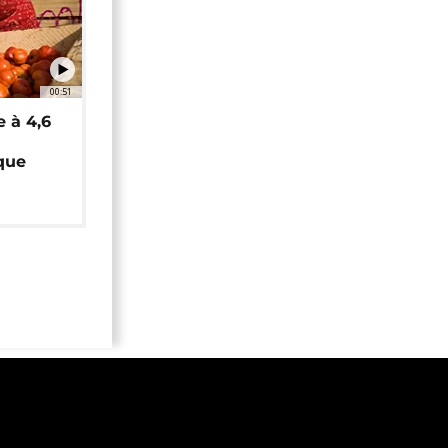
00:51
e à 4,6
que