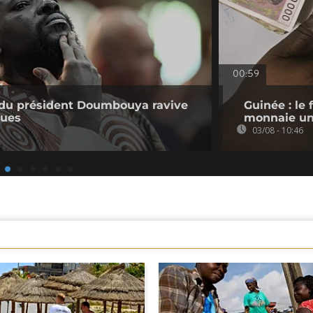
00:59
e du président Doumbouya ravive
Guinée : le 
ques
monnaie un
03/08 - 10:46