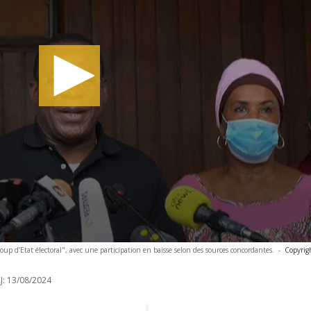
coup d’Etat électoral", avec une participation en baisse selon des sources concordantes.
-
Copyrig
J:
13/08/2024