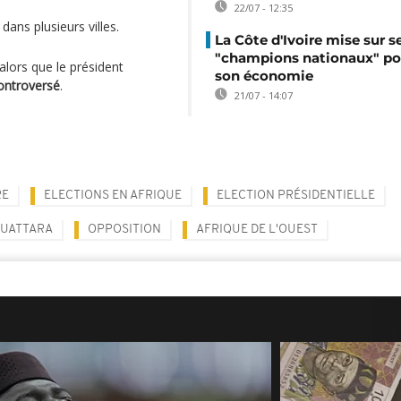
22/07 - 12:35
dans plusieurs villes.
La Côte d'Ivoire mise sur s
"champions nationaux" po
alors que le président
son économie
ontroversé
.
21/07 - 14:07
RE
ELECTIONS EN AFRIQUE
ELECTION PRÉSIDENTIELLE
OUATTARA
OPPOSITION
AFRIQUE DE L'OUEST