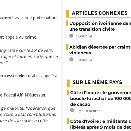
ARTICLES CONNEXES
ctoral",
avec une
participation
L'opposition ivoirienne d
une transition civile
13/08/2024
rt appelé au calme.
Abidjan désertée par craint
ng versé sur le sol de Félix
violences
ragie et faire en sorte que ce
13/08/2024
te."
processus électora
l et appelé à
SUR LE MÊME PAYS
Côte d’Ivoire : le gouvern
re
Pascal Affi N'Guessan
.
boucle le rachat de 100 00
de cacao
ge majorité, l'opération que
Il y a 20 heures
n coup d'État constitutionnel
fusé de s'associer à cette
Côte d'Ivoire : 6 militants
libérés après 9 mois de dé