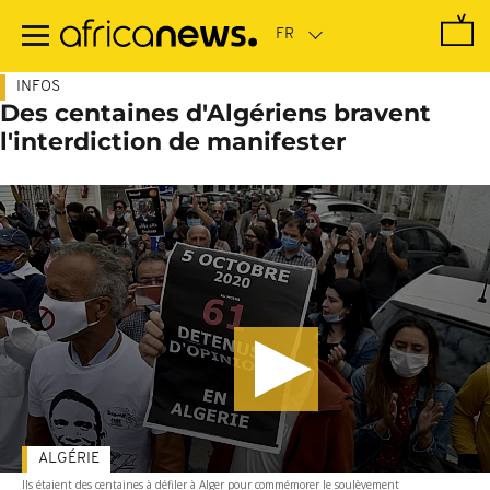
Passer
au
contenu
principal
INFOS
Des centaines d'Algériens bravent
l'interdiction de manifester
ALGÉRIE
Ils étaient des centaines à défiler à Alger pour commémorer le soulèvement