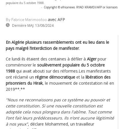
populaire du 5 octobre 1988.
-
Copyright © africanews
RYAD KRAMDI/AFP or licensors
avec AFP
By Fabrice Marimootoo
Dernière MAJ:
13/08/2024
En Algérie plusieurs rassemblements ont eu lieu dans le
pays malgré l’interdiction de manifester
.
Ce lundi ils étaient des centaines à défiler à
Alger
pour
commémorer le
soulèvement populaire du 5 octobre
1988
qui avait abouti sur des réformes.Les manifestants
ont réclamé un
régime démocratique
et la
libération des
prisonniers du Hirak
, le mouvement de contestation né en
2019**.**
"Nous ne reconnaissons pas ce système au pouvoir et
cette constitution. Si une nouvelle constitution est
adoptée cela nous plongera dans l'abîme. Tout comme
l’ont fait leurs prédécesseurs. Ils n’ont aucune légitimité
à nos yeux"
, déclare Mohammed, un travailleur