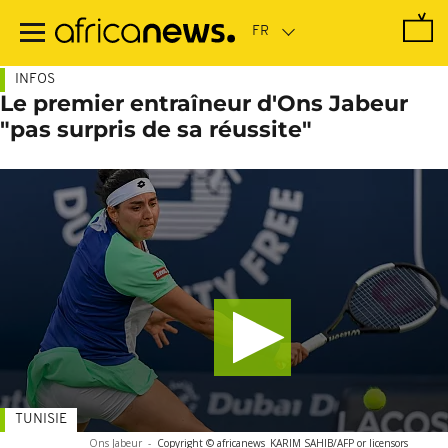
Passer
au
contenu
principal
INFOS
Le premier entraîneur d'Ons Jabeur
"pas surpris de sa réussite"
TUNISIE
Ons Jabeur
-
Copyright © africanews
KARIM SAHIB/AFP or licensors