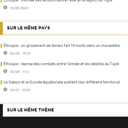
Éthiopie : montée des tensions entre l’état et la région du Tigré
13/08/2024
SUR LE MÊME PAYS
Éthiopie : un glissement de terrain fait 14 morts dans un monastère
04/08 - 15:57
Éthiopie : reprise des combats entre l'armée et les rebelles au Tigré
03/08 - 11:12
Le Gabon et la Guinée équatoriale scellent leur différend territorial
29/07 - 10:39
SUR LE MÊME THÈME