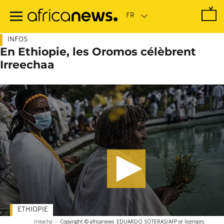
Passer
au
contenu
principal
INFOS
En Ethiopie, les Oromos célèbrent
Irreechaa
ETHIOPIE
Irreacha
-
Copyright © africanews
EDUARDO SOTERAS/AFP or licensors