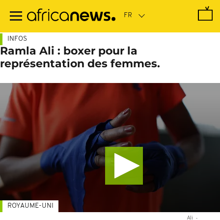
Passer
au
contenu
principal
INFOS
Ramla Ali : boxer pour la
représentation des femmes.
ROYAUME-UNI
Ali
-