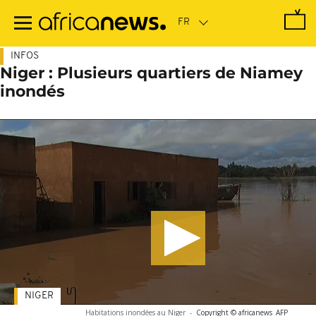
Passer
au
contenu
principal
INFOS
Niger : Plusieurs quartiers de Niamey
inondés
NIGER
Habitations inondées au Niger
-
Copyright © africanews
AFP