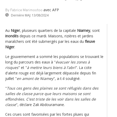
avec AFP
By Fabrice Marimootoo
Dernière MAJ:
13/08/2024
Au
Niger
, plusieurs quartiers de la capitale
Niamey
, sont
inondés
depuis ce mardi. Maisons, rizières et jardins
maraîchers ont été submergés par les eaux du
fleuve
Niger
.
Le gouvernement a sommé les populations se trouvant le
long du parcours des eaux à "
évacuer les zones à
risques
" et "
à mettre leurs biens à l'abri
". La cote
d'alerte rouge est déjà largement dépassée depuis fin
juillet "
en amont de Niamey
", a-t-il souligné.
"
Tous ces gens des plaines se sont réfugiés dans des
salles de classe parce que leurs maisons se sont
effondrées. C'est triste de les voir dans les salles de
classe
", déclare Zali Abdouramane.
Ces crues sont favorisées par les fortes pluies qui