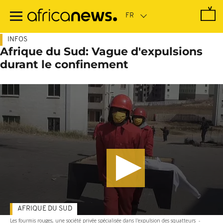
Passer
au
contenu
principal
INFOS
Afrique du Sud: Vague d'expulsions
durant le confinement
AFRIQUE DU SUD
Les fourmis rouges, une société privée spécialisée dans l'expulsion des squatteurs
-