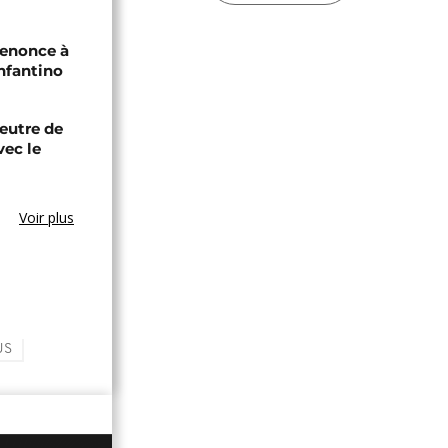
renonce à
Infantino
eutre de
vec le
Voir plus
US