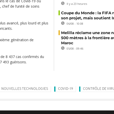
dans le cas de Covid-19 ou
Il y a 23 heures
chef de l’unité de soins
Coupe du Monde : la FIFA 
son projet, mais soutient 
lus avancé, plus lourd et plus
06/08 - 10:08
ricants.
Melilla réclame une zone n
500 mètres à la frontière a
euxième génération de
Maroc
05/08 - 09:46
us de 8 437 cas confirmés du
7 493 guérisons.
NOUVELLES TECHNOLOGIES
COVID-19
CONTRÔLE DE VIR