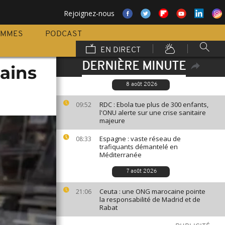
Rejoignez-nous
AMMES
PODCAST
EN DIRECT
DERNIÈRE MINUTE
cains
8 août 2026
RDC : Ebola tue plus de 300 enfants,
09:52
l'ONU alerte sur une crise sanitaire
majeure
Espagne : vaste réseau de
08:33
trafiquants démantelé en
Méditerranée
7 août 2026
Ceuta : une ONG marocaine pointe
21:06
la responsabilité de Madrid et de
Rabat