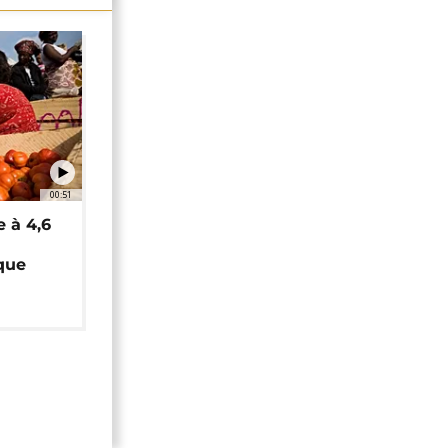
00:51
e à 4,6
que