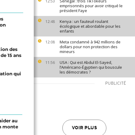
Sénégal : trois TikTokeurs
12:53
emprisonnés pour avoir critiqué le
président Faye
es
Kenya : un fauteuil roulant
12:48
lon
écologique et abordable pour les
enfants
Meta condamné à 942 millions de
12:08
dollars pour non protection des
tion des
mineurs
de 15 ans
USA : Qui est Abdul El-Sayed,
11:56
l’Américano-Égyptien qui bouscule
les démocrates ?
ation qui
PUBLICITÉ
aider au
an monte
VOIR PLUS