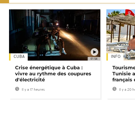
CUBA
INFO
01:54
Crise énergétique à Cuba :
Tourisme
vivre au rythme des coupures
Tunisie 
d'électricité
français
Il y a 17 heures
Il y a 20 