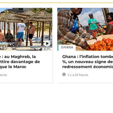
GHANA
01:01
 : au Maghreb, la
Ghana : l’inflation tomb
attire davantage de
%, un nouveau signe de
 que le Maroc
redressement économi
heures
Il y a 20 heures