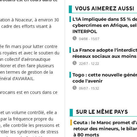
VOUS AIMEREZ AUSSI
L'IA impliquée dans 55 % d
ration à Noaceur, à environ 30
cybercrimes en Afrique, se
 cadre des efforts visant à
INTERPOL
04/08 - 15:07
ée fin mars pour lutter contre
La France adopte l'interdic
s royales et avec le soutien du
réseaux sociaux aux moins 
n collectif d’aéronautique
22/07 - 12:22
iorer et d’en faire plusieurs
s en termes de gestion de la
Togo : cette nouvelle génér
énéral d’AVIARAIL.
code l'avenir
09/07 - 15:32
arocains est en cours dans ce
et un volume contrôlé, elle a
SUR LE MÊME PAYS
 par la fréquence propre du
Ceuta : le Maroc promet d’
, elle contrôle les pressions et
retour des mineurs, le bil
entiler les syndromes de stress
à 80 morts