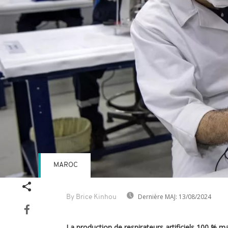
MAROC
Dernière MAJ:
13/08/2024
By Brice Kinhou
La production de respirateurs artificiels 100 % m