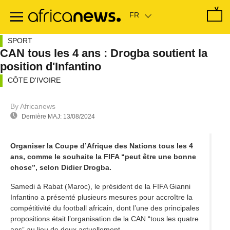
Passer
au
contenu
principal
SPORT
CAN tous les 4 ans : Drogba soutient la
position d'Infantino
CÔTE D'IVOIRE
Sorry, the video player failed to load.
(Error Code: 101104)
By Africanews
Dernière MAJ:
13/08/2024
Organiser la Coupe d’Afrique des Nations tous les 4
ans, comme le souhaite la FIFA “peut être une bonne
chose”, selon Didier Drogba.
Samedi à Rabat (Maroc), le président de la FIFA Gianni
Infantino a présenté plusieurs mesures pour accroître la
compétitivité du football africain, dont l’une des principales
propositions était l’organisation de la CAN “tous les quatre
ans” au lieu de deux actuellement.