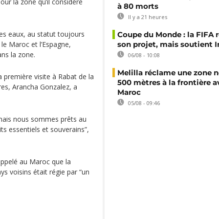
ur la zone qu’il considère
à 80 morts
Il y a 21 heures
es eaux, au statut toujours
Coupe du Monde : la FIFA 
e le Maroc et l’Espagne,
son projet, mais soutient 
ns la zone.
06/08 - 10:08
Melilla réclame une zone n
a première visite à Rabat de la
500 mètres à la frontière a
res, Arancha Gonzalez, a
Maroc
05/08 - 09:46
 mais nous sommes prêts au
ts essentiels et souverains”,
ppelé au Maroc que la
s voisins était régie par “un