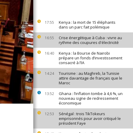
Kenya : la mort de 15 éléphants
17:55
dans un parc fait polémique
Crise énergétique à Cuba : vivre au
16:55
rythme des coupures d'électricité
Kenya : la Bourse de Nairobi
16:40
prépare un fonds d’investissement
consacré à l’IA
Tourisme : au Maghreb, la Tunisie
14:24
attire davantage de français que le
Maroc
Ghana : l’inflation tombe à 4,6 %, un
13:52
nouveau signe de redressement
économique
Sénégal : trois TikTokeurs
12:53
emprisonnés pour avoir critiqué le
président Faye