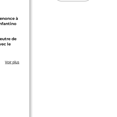
renonce à
Infantino
eutre de
vec le
Voir plus