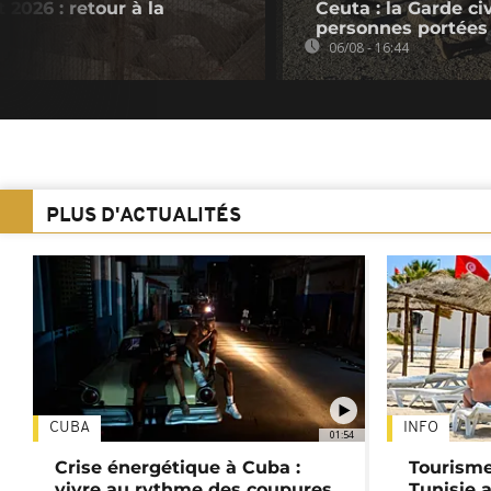
 2026 : retour à la
Ceuta : la Garde c
personnes portées
06/08 - 16:44
PLUS D'ACTUALITÉS
CUBA
INFO
01:54
Crise énergétique à Cuba :
Tourisme
vivre au rythme des coupures
Tunisie 