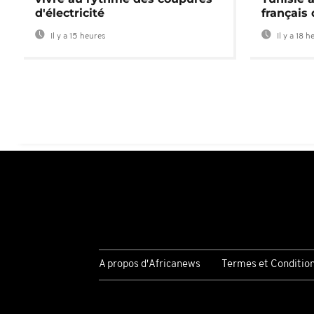
d'électricité
français
Il y a 15 heures
Il y a 18 h
A propos d'Africanews
Termes et Conditio