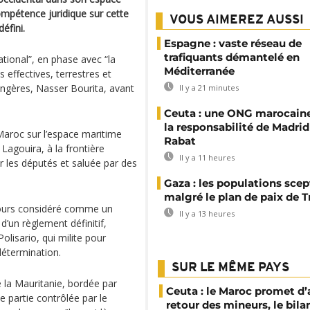
ompétence juridique sur cette
VOUS AIMEREZ AUSSI
éfini.
Espagne : vaste réseau de
trafiquants démantelé en
national”, en phase avec “la
Méditerranée
 effectives, terrestres et
rangères, Nasser Bourita, avant
Il y a 21 minutes
Ceuta : une ONG marocaine
la responsabilité de Madrid
 Maroc sur l’espace maritime
Rabat
 Lagouira, à la frontière
Il y a 11 heures
r les députés et saluée par des
Gaza : les populations sce
malgré le plan de paix de 
ujours considéré comme un
Il y a 13 heures
d’un règlement définitif,
lisario, qui milite pour
détermination.
SUR LE MÊME PAYS
 la Mauritanie, bordée par
Ceuta : le Maroc promet d’
 partie contrôlée par le
retour des mineurs, le bil