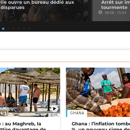
ivile ouvre un bureau dédié aux
Arrêt sur i
 disparues
tourmente
06/08 - 15:54
GHANA
01:01
 : au Maghreb, la
Ghana : l’inflation tomb
attire davantage de
%, un nouveau signe de