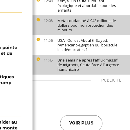
Kenya : un fauteuil roulant
12:48
écologique et abordable pour les
enfants
Meta condamné à 942 millions de
12:08
dollars pour non protection des
mineurs
USA : Qui est Abdul El-Sayed,
11:56
l’Américano-Égyptien qui bouscule
 pointe
les démocrates ?
 et de
Une semaine après l’afflux massif
11:45
de migrants, Ceuta face à l’urgence
humanitaire
ptiques
PUBLICITÉ
Trump
aider au
VOIR PLUS
an monte