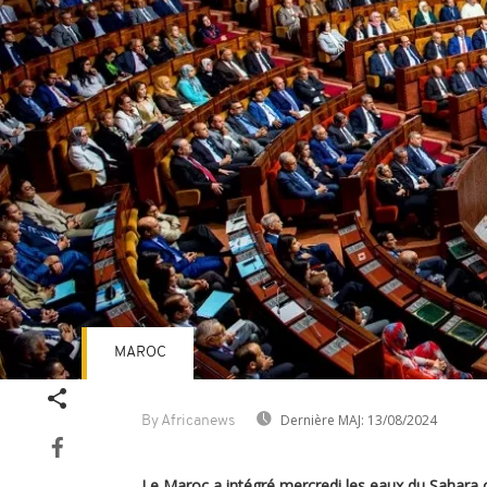
MAROC
Dernière MAJ:
13/08/2024
By Africanews
Le Maroc a intégré mercredi les eaux du Sahara 