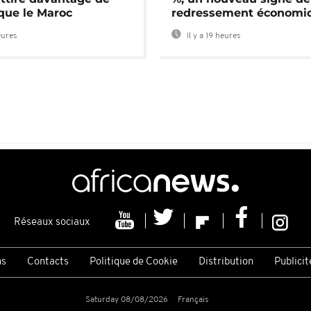
 que le Maroc
redressement économi
eures
Il y a 19 heures
Réseaux sociaux
ns
Contacts
Politique de Cookie
Distribution
Publicit
Saturday 08/08/2026