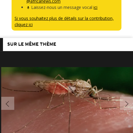
@africanews.com
Laissez-nous un message vocal
ici
Si vous souhaitez plus de détails sur la contribution,
cliquez ici
SUR LE MÊME THÈME