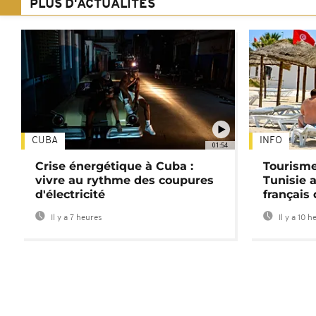
PLUS D'ACTUALITÉS
CUBA
INFO
01:54
Crise énergétique à Cuba :
Tourisme
vivre au rythme des coupures
Tunisie 
d'électricité
français
Il y a 7 heures
Il y a 10 h