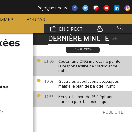
Rejoignez-nous
AMMES
PODCAST
EN DIRECT
DERNIÈRE MINUTE
xées
7 août 2026
Ceuta : une ONG marocaine pointe
21:06
la responsabilité de Madrid et de
Rabat
Gaza : les populations sceptiques
19:03
malgré le plan de paix de Trump
aîne
Kenya : la mort de 15 éléphants
17:55
dans un parc fait polémique
ns
PUBLICITÉ