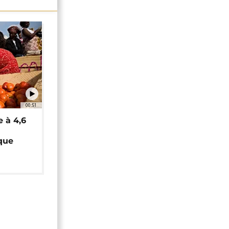
00:51
e à 4,6
que