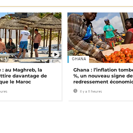
GHANA
01:01
 : au Maghreb, la
Ghana : l’inflation tomb
attire davantage de
%, un nouveau signe de
 que le Maroc
redressement économi
eures
Il y a 11 heures