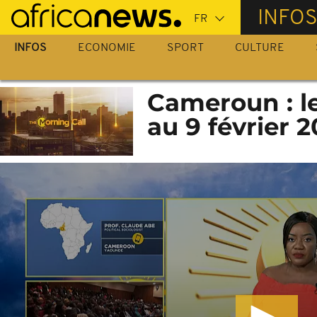
Passer
INFO
au
contenu
INFOS
ECONOMIE
SPORT
CULTURE
principal
Cameroun : le
au 9 février 