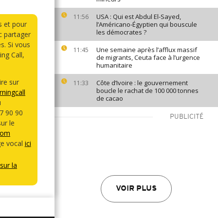
USA : Qui est Abdul El-Sayed,
11:56
s et pour
l’Américano-Égyptien qui bouscule
les démocrates ?
 partager
s. Si vous
Une semaine après l’afflux massif
11:45
ng Call,
de migrants, Ceuta face à l’urgence
humanitaire
re sur
Côte d’Ivoire : le gouvernement
11:33
boucle le rachat de 100 000 tonnes
ningcall
de cacao
u
7 90 90
PUBLICITÉ
ur le
com
e vocal
ici
sur la
VOIR PLUS