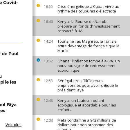
e Covid-
Crise énergétique à Cuba : vivre au
16:55
rythme des coupures d'électricité
Kenya : la Bourse de Nairobi
16:40
prépare un fonds d’investissement
consacré à l’IA
Tourisme : au Maghreb, la Tunisie
14:24
attire davantage de français que le
Maroc
r de Paul
Ghana : l’inflation tombe à 4,6 %, un
13:52
nouveau signe de redressement
économique
u
Sénégal : trois TikTokeurs
12:53
lie les
emprisonnés pour avoir critiqué le
président Faye
Kenya : un fauteuil roulant
12:48
aul Biya
écologique et abordable pour les
enfants
ues
Meta condamné à 942 millions de
12:08
Voir plus
dollars pour non protection des
mineurs