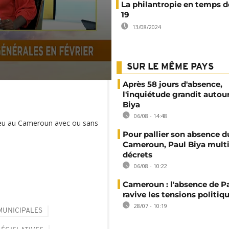
La philantropie en temps d
19
13/08/2024
SUR LE MÊME PAYS
Après 58 jours d'absence,
l'inquiétude grandit autou
Biya
06/08 - 14:48
 lieu au Cameroun avec ou sans
Pour pallier son absence d
Cameroun, Paul Biya multip
décrets
06/08 - 10:22
Cameroun : l'absence de P
ravive les tensions politiq
28/07 - 10:19
MUNICIPALES