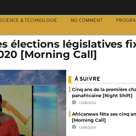
S
SCIENCE & TECHNOLOGIE
NO COMMENT
PROGR
s élections législatives fi
2020 [Morning Call]
À SUIVRE
Cinq ans de la première ch
panafricaine [Night Shift]
13/08/2024
Africanews fête ses cinq a
[Morning Call]
13/08/2024