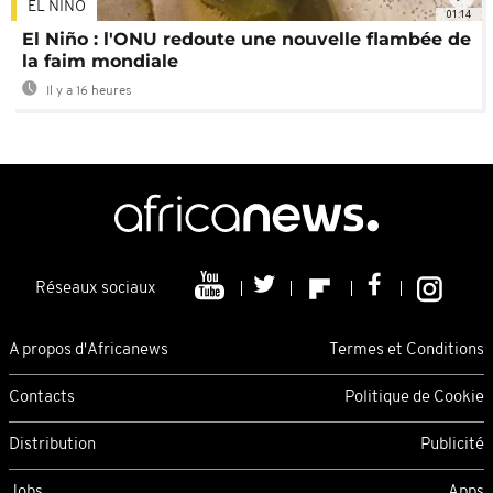
EL NIÑO
01:14
El Niño : l'ONU redoute une nouvelle flambée de
la faim mondiale
Il y a 16 heures
Réseaux sociaux
A propos d'Africanews
Termes et Conditions
Contacts
Politique de Cookie
Distribution
Publicité
Jobs
Apps