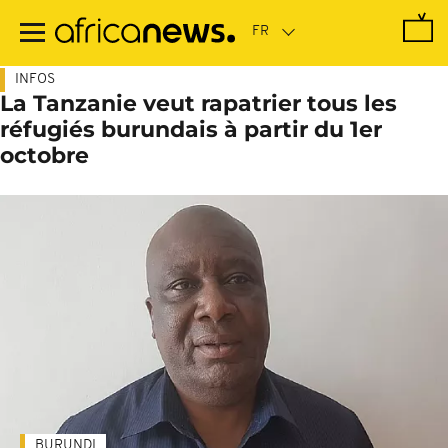
Passer
au
contenu
principal
INFOS
La Tanzanie veut rapatrier tous les
réfugiés burundais à partir du 1er
octobre
BURUNDI