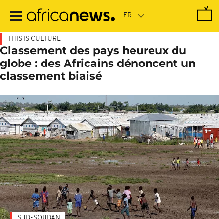
Passer
au
contenu
principal
THIS IS CULTURE
Classement des pays heureux du
globe : des Africains dénoncent un
classement biaisé
SUD-SOUDAN