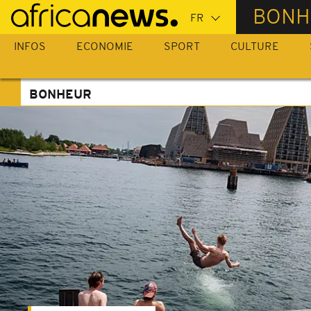
Passer
BONH
au
contenu
INFOS
ECONOMIE
SPORT
CULTURE
principal
BONHEUR