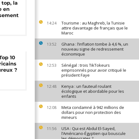
top, la
e en
ssement
Tourisme : au Maghreb, la Tunisie
14:24
attire davantage de français que le
Maroc
Ghana : l’inflation tombe à 4,6 %, un
13:52
nouveau signe de redressement
économique
Top 10
ricains
Sénégal : trois TikTokeurs
12:53
ureux ?
emprisonnés pour avoir critiqué le
président Faye
Kenya : un fauteuil roulant
12:48
écologique et abordable pour les
enfants
Meta condamné à 942 millions de
12:08
dollars pour non protection des
mineurs
USA : Qui est Abdul El-Sayed,
11:56
l’Américano-Égyptien qui bouscule
les démocrates ?