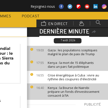
Rejoignez-nous
AMMES
PODCAST
EN DIRECT
DERNIÈRE MINUTE
7 août 2026
ndial
Gaza : les populations sceptiques
19:03
ur : le
malgré le plan de paix de Trump
 Sierra
Kenya : la mort de 15 éléphants
as du
17:55
dans un parc fait polémique
Crise énergétique à Cuba : vivre au
16:55
rythme des coupures d'électricité
Kenya : la Bourse de Nairobi
16:40
prépare un fonds d’investissement
consacré à l’IA
s
PUBLICITÉ
a