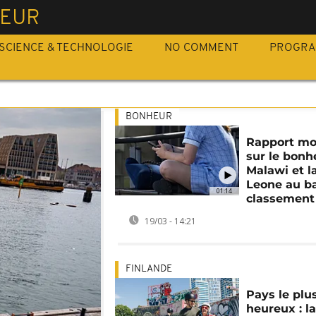
EUR
SCIENCE & TECHNOLOGIE
NO COMMENT
PROGR
BONHEUR
Rapport mo
sur le bonhe
Malawi et la
Leone au b
01:14
classement
19/03 - 14:21
FINLANDE
Pays le plu
heureux : l