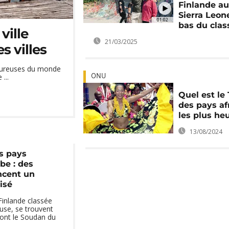
Finlande au 
Sierra Leon
01:02
bas du cla
ville
21/03/2025
s villes
heureuses du monde
...
ONU
Quel est le 
des pays af
les plus he
13/08/2024
s pays
be : des
ncent un
isé
Finlande classée
euse, se trouvent
dont le Soudan du