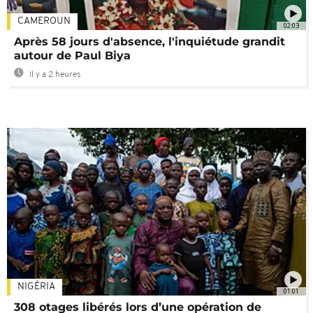
CAMEROUN
02:03
Après 58 jours d'absence, l'inquiétude grandit
autour de Paul Biya
Il y a 2 heures
NIGÉRIA
01:01
308 otages libérés lors d’une opération de