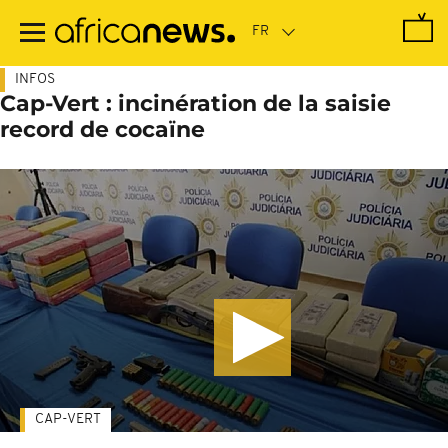
Passer
au
contenu
principal
INFOS
Cap-Vert : incinération de la saisie
record de cocaïne
CAP-VERT