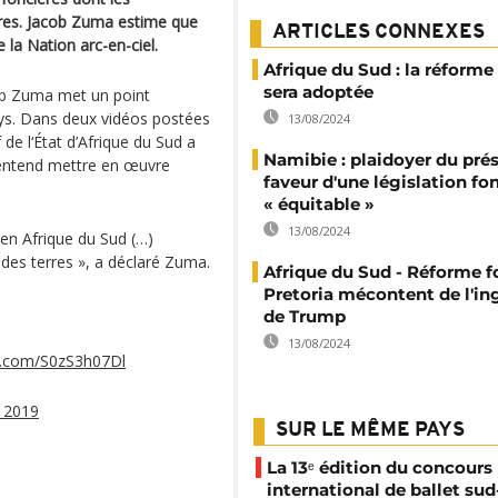
ires. Jacob Zuma estime que
ARTICLES CONNEXES
 la Nation arc-en-ciel.
Afrique du Sud : la réforme
sera adoptée
cob Zuma met un point
pays. Dans deux vidéos postées
13/08/2024
de l‘État d’Afrique du Sud a
Namibie : plaidoyer du pré
’entend mettre en œuvre
faveur d'une législation fo
« équitable »
13/08/2024
en Afrique du Sud (…)
des terres », a déclaré Zuma.
Afrique du Sud - Réforme fo
Pretoria mécontent de l'in
de Trump
13/08/2024
er.com/S0zS3h07Dl
r 2019
SUR LE MÊME PAYS
La 13ᵉ édition du concours
international de ballet sud