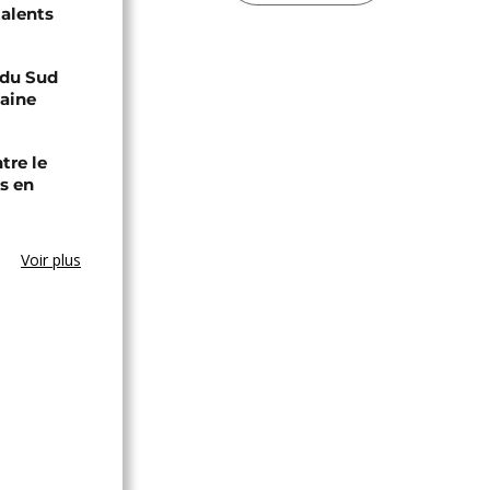
talents
e du Sud
caine
tre le
s en
Voir plus