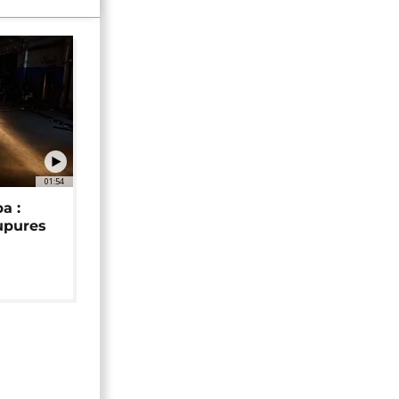
01:54
a :
upures