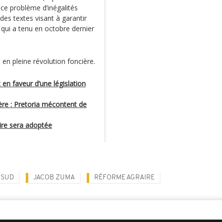
ce problème d’inégalités
des textes visant à garantir
qui a tenu en octobre dernier
t en pleine révolution foncière.
 en faveur d’une législation
ère : Pretoria mécontent de
aire sera adoptée
 SUD
JACOB ZUMA
RÉFORME AGRAIRE