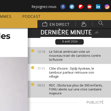
Rejoignez-nous
AMMES
PODCAST
EN DIRECT
DERNIÈRE MINUTE
les
8 août 2026
Le Sénat américain vote un
12:18
nouveau train de sanctions contre
la Russie
Côte d'Ivoire : Djidji Ayokwe, le
11:11
tambour parleur retrouve son
village
RDC : Ebola tue plus de 300 enfants,
09:52
l'ONU alerte sur une crise sanitaire
majeure
PUBLICITÉ