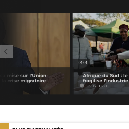
01:01
sa mise sur l'Union
Afrique du Sud : le
la crise migratoire
fragilise l'industrie
06/08 - 18:21