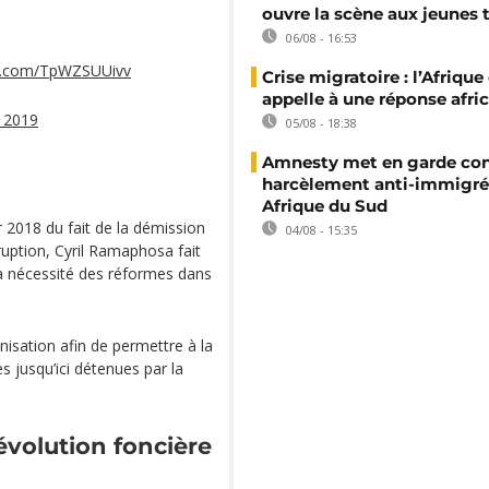
ouvre la scène aux jeunes 
06/08 - 16:53
er.com/TpWZSUUivv
Crise migratoire : l’Afriqu
appelle à une réponse afri
r 2019
05/08 - 18:38
Amnesty met en garde con
harcèlement anti-immigré
Afrique du Sud
 2018 du fait de la démission
04/08 - 15:35
uption, Cyril Ramaphosa fait
la nécessité des réformes dans
nisation afin de permettre à la
s jusqu’ici détenues par la
révolution foncière