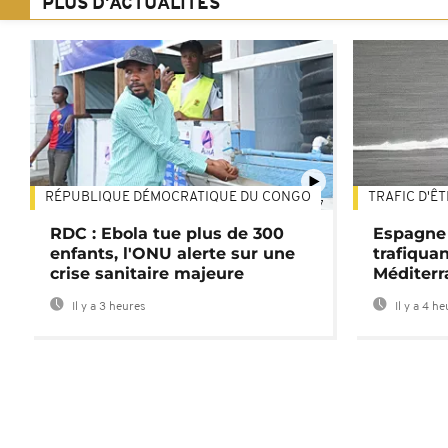
PLUS D'ACTUALITÉS
RÉPUBLIQUE DÉMOCRATIQUE DU CONGO
TRAFIC D'Ê
01:47
RDC : Ebola tue plus de 300
Espagne 
enfants, l'ONU alerte sur une
trafiqua
crise sanitaire majeure
Méditerr
Il y a 3 heures
Il y a 4 h