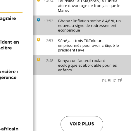
Tourisme : au Maghreb, la Tunisie
14:24
attire davantage de français que le
Maroc
 agraire
Ghana : l’inflation tombe à 4,6 %, un
13:52
nouveau signe de redressement
économique
Sénégal : trois TikTokeurs
12:53
sident en
emprisonnés pour avoir critiqué le
ncière
président Faye
Kenya : un fauteuil roulant
12:48
écologique et abordable pour les
enfants
ncière :
gérence
PUBLICITÉ
VOIR PLUS
-africain