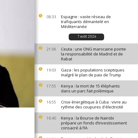
Espagne : vaste réseau de
08:33
trafiquants démantelé en
Méditerranée
7 août 2026
Ceuta : une ONG marocaine pointe
21:06
la responsabilité de Madrid et de
Rabat
Gaza : les populations sceptiques
19:03
malgré le plan de paix de Trump
Kenya : la mort de 15 éléphants
17:55
dans un parc fait polémique
Crise énergétique à Cuba : vivre au
16:55
rythme des coupures d'électricité
Kenya : la Bourse de Nairobi
16:40
prépare un fonds d’investissement
consacré à l’IA