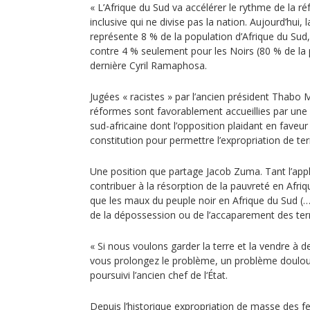
« L’Afrique du Sud va accélérer le rythme de la r
inclusive qui ne divise pas la nation. Aujourd’hui, 
représente 8 % de la population d’Afrique du Su
contre 4 % seulement pour les Noirs (80 % de la p
dernière Cyril Ramaphosa.
Jugées « racistes » par l’ancien président Thabo 
réformes sont favorablement accueillies par une b
sud-africaine dont l’opposition plaidant en faveur
constitution pour permettre l’expropriation de te
Une position que partage Jacob Zuma. Tant l’appl
contribuer à la résorption de la pauvreté en Afri
que les maux du peuple noir en Afrique du Sud (…
de la dépossession ou de l’accaparement des ter
« Si nous voulons garder la terre et la vendre à d
vous prolongez le problème, un problème doulour
poursuivi l’ancien chef de l‘État.
Depuis l’historique expropriation de masse des fer