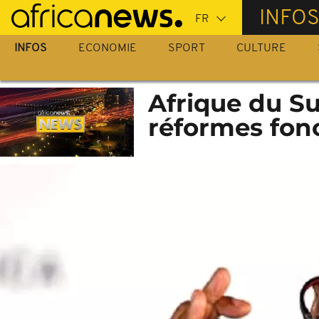
Passer
INFO
au
contenu
INFOS
ECONOMIE
SPORT
CULTURE
principal
Afrique du Su
réformes fon