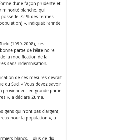
éforme d’une façon prudente et
la minorité blanche, qui
d, possède 72 % des fermes
opulation) », indiquait l’année
Mbeki (1999-2008), ces
onne partie de l‘élite noire
 de la modification de la
rres sans indemnisation.
ication de ces mesures devrait
que du Sud. « Vous devez savoir
) proviennent en grande partie
res », a déclaré Zuma.
es gens qui n’ont pas d’argent,
eux pour la population », a
miers blancs, il plus de dix