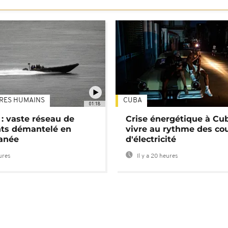
TRES HUMAINS
CUBA
01:18
: vaste réseau de
Crise énergétique à Cub
nts démantelé en
vivre au rythme des co
anée
d'électricité
eures
Il y a 20 heures