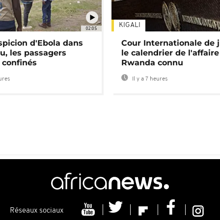
KIGALI
02:05
spicion d'Ebola dans
Cour Internationale de j
u, les passagers
le calendrier de l'affair
 confinés
Rwanda connu
eures
Il y a 7 heures
Réseaux sociaux