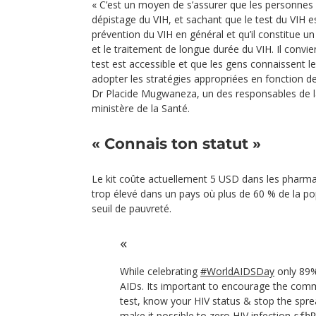
« C’est un moyen de s’assurer que les personnes 
dépistage du VIH, et sachant que le test du VIH es
prévention du VIH en général et qu’il constitue un
et le traitement de longue durée du VIH. Il convien
test est accessible et que les gens connaissent le
adopter les stratégies appropriées en fonction de 
Dr Placide Mugwaneza, un des responsables de la
ministère de la Santé.
« Connais ton statut »
Le kit coûte actuellement 5 USD dans les pharma
trop élevé dans un pays où plus de 60 % de la po
seuil de pauvreté.
While celebrating
#WorldAIDSDay
only 89%
AIDs. Its important to encourage the comm
test, know your HIV status & stop the sprea
make it possible to zero HIV infection