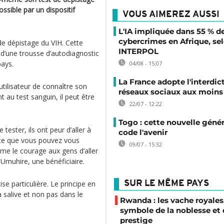
ssible par un dispositif
VOUS AIMEREZ AUSSI
L'IA impliquée dans 55 % d
cybercrimes en Afrique, se
de dépistage du VIH. Cette
INTERPOL
 d’une trousse d’autodiagnostic
pays.
04/08 - 15:07
La France adopte l'interdic
utilisateur de connaître son
réseaux sociaux aux moins 
 au test sanguin, il peut être
22/07 - 12:22
Togo : cette nouvelle génér
ester, ils ont peur d’aller à
code l'avenir
rce que vous pouvez vous
09/07 - 15:32
ême le courage aux gens d’aller
e Umuhire, une bénéficiaire.
se particulière. Le principe en
SUR LE MÊME PAYS
la salive et non pas dans le
Rwanda : les vache royales
symbole de la noblesse et
prestige