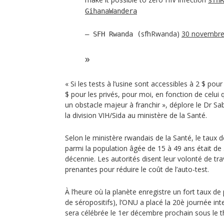
sfhR
GihanaWandera
sfhRwanda)
30 novembre
— SFH Rwanda (
« Si les tests à l’usine sont accessibles à 2 $ po
$ pour les privés, pour moi, en fonction de celui 
un obstacle majeur à franchir », déplore le Dr S
la division VIH/Sida au ministère de la Santé.
Selon le ministère rwandais de la Santé, le taux
parmi la population âgée de 15 à 49 ans était de 
décennie. Les autorités disent leur volonté de trav
prenantes pour réduire le coût de l’auto-test.
À l’heure où la planète enregistre un fort taux de
de séropositifs), l’ONU a placé la 20è journée int
sera célébrée le 1er décembre prochain sous le t