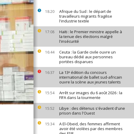
Afrique du Sud : le départ de
18:20
travailleurs migrants fragilise
l'industrie textile
Haïti : le Premier ministre appelle à
17:08
la tenue des élections malgré
l'insécurité
Ceuta : la Garde civile ouvre un
16:44
bureau dédié aux personnes
portées disparues
La 13ᵉ édition du concours
16:37
international de ballet sud-africain
ouvre la scène aux jeunes talents
Arrêt sur images du 6 août 2026 : la
15:54
FIFA dans la tourmente
Libye : des détenus s'évadent d'une
15:52
prison dans l'Ouest
A El-Obeid, des femmes affirment
15:34
avoir été violées par des membres
des FSR