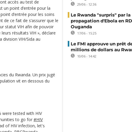
ont accès au test de
29/06 - 12:36
t un point d’entrée pour la
 point d’entrée pour les soins
Le Rwanda "surpris" par la
t de ce fait de s’assurer que le
propagation d'Ebola en RD
ur statut VIH afin de pouvoir
Ouganda
leurs résultats VIH », déclare
17/06 - 15:25
 division VIH/Sida au
Le FMI approuve un prêt d
millions de dollars au Rw
10/06 - 14:42
cies du Rwanda. Un prix jugé
pulation vit en dessous du
 were tested with HIV
unities to go for
#HIV
d of HIV infection, let's
RBCRwanda