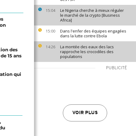
Le Nigeria cherche à mieux réguler
15:04
le marché de la crypto [Business
es
Africa]
lon
Dans l'enfer des équipes engagées
15:00
dans la lutte contre Ebola
La montée des eaux des lacs
14:26
tion des
rapproche les crocodiles des
de 15 ans
populations
PUBLICITÉ
ation qui
VOIR PLUS
,
 du