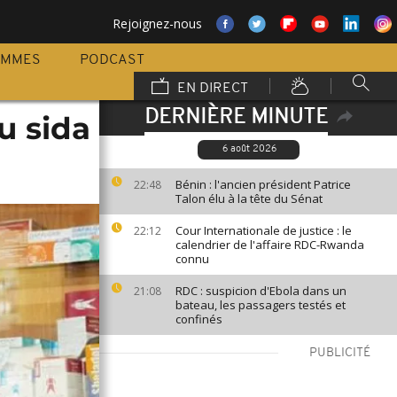
Rejoignez-nous
AMMES
PODCAST
EN DIRECT
DERNIÈRE MINUTE
u sida
6 août 2026
Bénin : l'ancien président Patrice
22:48
Talon élu à la tête du Sénat
Cour Internationale de justice : le
22:12
calendrier de l'affaire RDC-Rwanda
connu
RDC : suspicion d'Ebola dans un
21:08
bateau, les passagers testés et
confinés
PUBLICITÉ