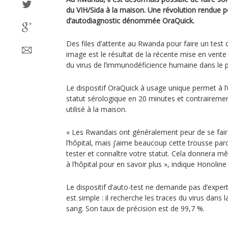
du VIH/Sida à la maison. Une révolution rendue po
d’autodiagnostic dénommée OraQuick.
Des files d’attente au Rwanda pour faire un test 
image est le résultat de la récente mise en vente
du virus de l’immunodéficience humaine dans le 
Le dispositif OraQuick à usage unique permet à l’
statut sérologique en 20 minutes et contrairement
utilisé à la maison.
« Les Rwandais ont généralement peur de se faire t
l’hôpital, mais j’aime beaucoup cette trousse pa
tester et connaître votre statut. Cela donnera m
à l’hôpital pour en savoir plus », indique Honolin
Le dispositif d’auto-test ne demande pas d’experti
est simple : il recherche les traces du virus dans 
sang. Son taux de précision est de 99,7 %.