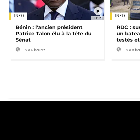
INFO
INFO
01:02
Bénin : l'ancien président
RDC : su
Patrice Talon élu à la tête du
un batea
Sénat
testés et
Il y a 6 heures
Il y a 8 h