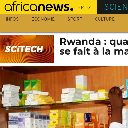
Passer
SCIE
au
contenu
INFOS
ECONOMIE
SPORT
CULTURE
principal
Rwanda : quan
se fait à la m