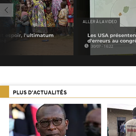
ALLER À LA VIDEO
t espoir, l'ultimatum
Les USA présentent
iré
d'erreurs au congr
30/07 - 16:22
PLUS D'ACTUALITÉS