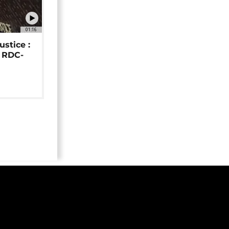
01:16
ustice :
e RDC-