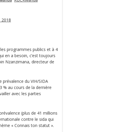
wanda
 2018
ur les programmes publics et à 4
qui en a besoin, c’est toujours
abin Nzanzimana, directeur de
 de prévalence du VIH/SIDA
3 % au cours de la dernière
ailler avec les parties
 prévalence (plus de 41 millions
ernationale contre le sida qui
hème « Connais ton statut ».