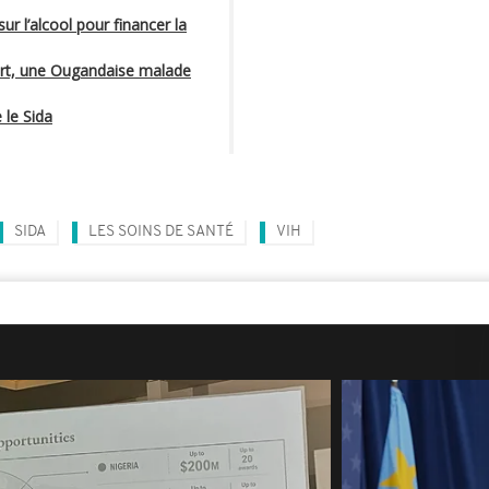
r l’alcool pour financer la
ort, une Ougandaise malade
 le Sida
SIDA
LES SOINS DE SANTÉ
VIH