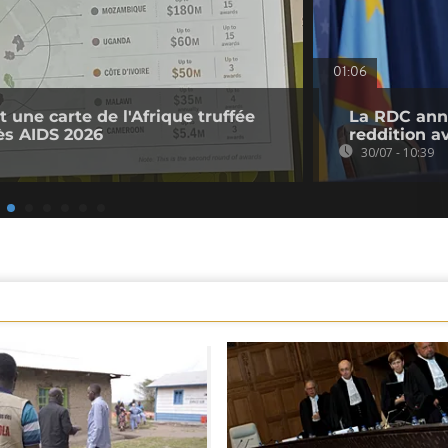
01:06
 une carte de l'Afrique truffée
La RDC anno
ès AIDS 2026
reddition a
30/07 - 10:39