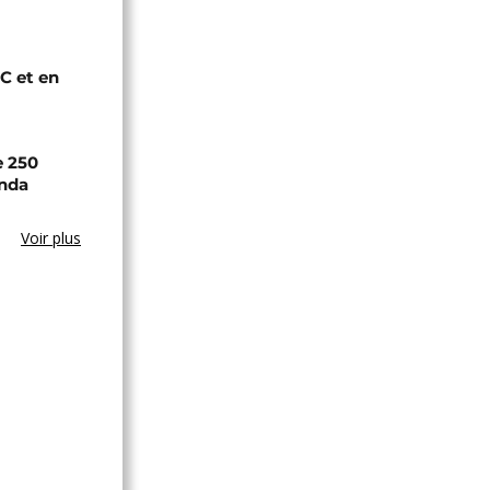
C et en
e 250
anda
Voir plus