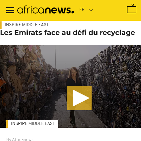
Passer
au
contenu
principal
INSPIRE MIDDLE EAST
Les Emirats face au défi du recyclage
INSPIRE MIDDLE EAST
By Africanews