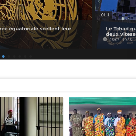
01:11
ée équatoriale scellent leur
Le Tchad qu
l
deux vitess
28/07 - 10:58