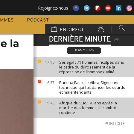
Rejoignez-nous
AMMES
PODCAST
EN DIRECT
DERNIÈRE MINUTE
e la
8 août 2026
Sénégal : 71 hommes inculpés dans
17:10
le cadre du durcissement de la
répression de l’homosexualité
Burkina Faso : le Vibra-Signe, une
16:37
technique qui fait danser les sourds
et malentendants
Afrique du Sud : 70 ans après la
15:43
marche des femmes, le combat
continue
PUBLICITÉ