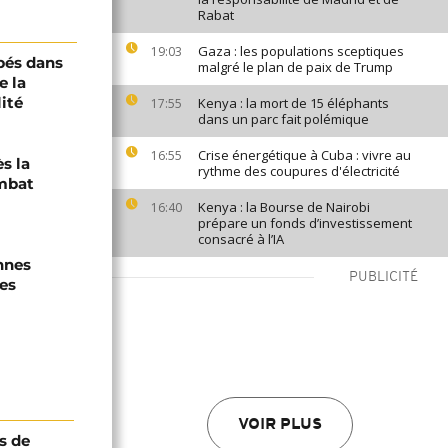
Rabat
Gaza : les populations sceptiques
19:03
pés dans
malgré le plan de paix de Trump
e la
ité
Kenya : la mort de 15 éléphants
17:55
dans un parc fait polémique
Crise énergétique à Cuba : vivre au
16:55
s la
rythme des coupures d'électricité
mbat
Kenya : la Bourse de Nairobi
16:40
prépare un fonds d’investissement
consacré à l’IA
nnes
PUBLICITÉ
es
VOIR PLUS
s de