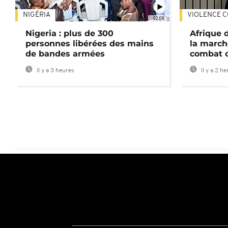
NIGÉRIA
VIOLENCE C
02:08
Nigeria : plus de 300
Afrique 
personnes libérées des mains
la march
de bandes armées
combat 
Il y a 3 heures
Il y a 2 h