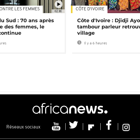
ONTRE LES FEMMES
CÔTE D'IVOIRE
02:30
du Sud : 70 ans après
Côte d'Ivoire : Djidji Ay
e des femmes, le
tambour parleur retrou
continue
village
eures
Il y a 6 heures
Réseaux sociaux