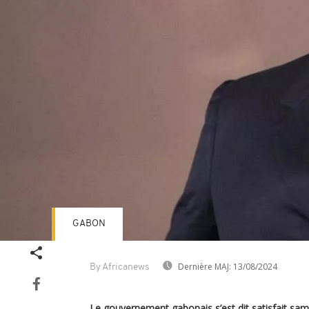
GABON
Dernière MAJ:
13/08/2024
By Africanews
Le gouvernement gabonais s’est dit satisfait same