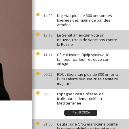
Nigeria : plus de 300 personnes
14:29
libérées des mains de bandes
armées
Le Sénat américain vote un
12:18
nouveau train de sanctions contre
la Russie
Côte d'Ivoire : Djidji Ayokwe, le
11:11
tambour parleur retrouve son
village
RDC : Ebola tue plus de 300 enfants,
09:52
l'ONU alerte sur une crise sanitaire
majeure
Espagne : vaste réseau de
08:33
trafiquants démantelé en
Méditerranée
7 août 2026
Ceuta : une ONG marocaine pointe
21:06
la responsabilité de Madrid et de