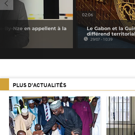
02:06
ie-By-Nze en appellent à la
Le Gabon et la Guin
]
différend territoria
29/07 - 10:39
PLUS D'ACTUALITÉS