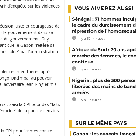
rir d’enquête sur les violences
VOUS AIMEREZ AUSSI
Sénégal : 71 hommes incul
le cadre du durcissement d
écision juste et courageuse de
répression de l’homosexual
par le gouvernement dans sa
role du gouvernement, Guy-
Il y a 57 minutes
t que le Gabon “réitère sa
Afrique du Sud : 70 ans aprè
bousculée” par l’administration
marche des femmes, le co
continue
Il y a 2 heures
violences meurtrières après
i Bongo Ondimba, au pouvoir
Nigeria : plus de 300 perso
al adversaire Jean Ping et mis
libérées des mains de band
armées
Il y a 3 heures
it saisi la CPI pour des “faits
énocide” de la part de certains
SUR LE MÊME PAYS
si la CPI pour “crimes contre
Gabon : les avocats françai