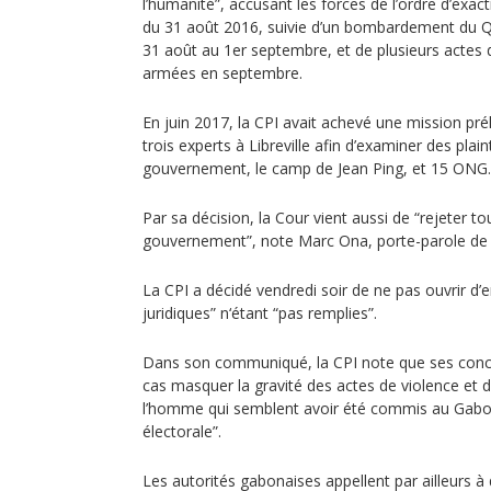
l’humanité”, accusant les forces de l’ordre d’exac
du 31 août 2016, suivie d’un bombardement du QG
31 août au 1er septembre, et de plusieurs actes 
armées en septembre.
En juin 2017, la CPI avait achevé une mission pr
trois experts à Libreville afin d’examiner des pla
gouvernement, le camp de Jean Ping, et 15 ONG.
Par sa décision, la Cour vient aussi de “rejeter t
gouvernement”, note Marc Ona, porte-parole de la
La CPI a décidé vendredi soir de ne pas ouvrir d’e
juridiques” n‘étant “pas remplies”.
Dans son communiqué, la CPI note que ses concl
cas masquer la gravité des actes de violence et d
l’homme qui semblent avoir été commis au Gabon 
électorale”.
Les autorités gabonaises appellent par ailleurs à 