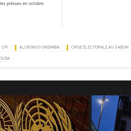
ales prévues en octobre.
CPI
ALI BONGO ONDIMBA
CRISE ÉLECTORALE AU GABON
SOUDA