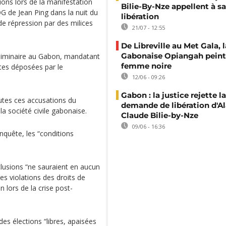
tions lors de la manifestation
Bilie-By-Nze appellent à sa
 de Jean Ping dans la nuit du
libération
de répression par des milices
21/07 - 12:55
De Libreville au Met Gala, l
Gabonaise Opiangah peint
éliminaire au Gabon, mandatant
femme noire
intes déposées par le
12/06 - 09:26
Gabon : la justice rejette la
outes ces accusations du
demande de libération d'Al
 société civile gabonaise.
Claude Bilie-by-Nze
09/06 - 16:36
nquête, les “conditions
usions “ne sauraient en aucun
es violations des droits de
lors de la crise post-
des élections “libres, apaisées