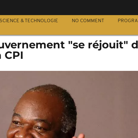
S
SCIENCE & TECHNOLOGIE
NO COMMENT
PROGR
uvernement "se réjouit" d
a CPI