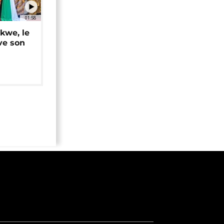
01:58
okwe, le
ve son