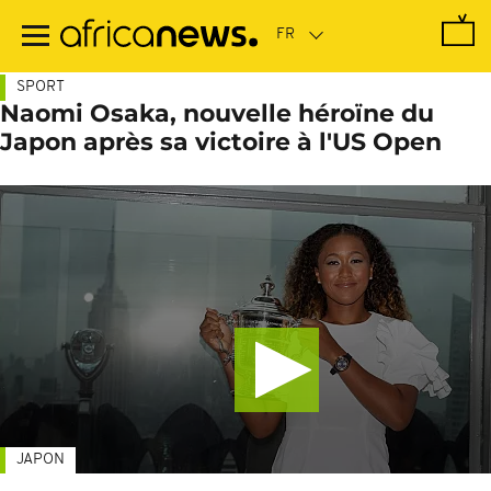
Passer
au
contenu
principal
SPORT
Naomi Osaka, nouvelle héroïne du
Japon après sa victoire à l'US Open
JAPON