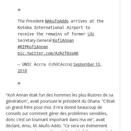
The President
NAkufoAddo
arrives at the
Kotoka International Airport to
UN
receive the remains of former
Secretary-General
KofiAnnan
#RIPKofiAnnan
pic.twitter.com/AzRzf0zoAK
UNICAccra)
September 10,
— UNIC Accra (
2018
“Kofi Annan était l’un des hommes les plus illustres de sa
génération”, avait poursuivi le président du Ghana. “C‘était
un grand frère pour moi. Il m’a donné beaucoup de
conseils sur comment gérer des problèmes sensibles,
donc c’est un tournant important dans ma vie”, avait
déclaré, ému, M. Akufo-Addo. “Ce sera un événement