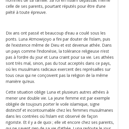
hommes de sa famille. Sa foi en l’islam dépassait même
celle de ses parents, pourtant réputés pour être d’une
piété à toute épreuve.
Dix ans ont passé et beaucoup d’eau a coulé sous les
ponts. Luna Atmowijoyo a fini par douter de l’islam, puis
de l’existence même de Dieu et est devenue athée. Dans
un pays comme l’Indonésie, la tolérance religieuse n’est
pas à l’ordre du jour et Luna craint pour sa vie. Les athées
sont très mal, sinon, pas du tout acceptés dans ce pays,
où les musulmans radicaux exercent des représailles sur
tous ceux qui ne conçoivent pas la religion de la même
manière qu’eux.
Cette situation oblige Luna et plusieurs autres athées à
mener une double vie. La jeune femme est par exemple
obligée de toujours porter le voile islamique, signe
distinctif et incontournable chez les femmes musulmanes
dans les contrées où l’islam est observé de façon
rigoriste. Et il y a de quoi ; elle vit encore chez ses parents,
qui ne savent rien de sa vie d’athée. Luna redoute le jour