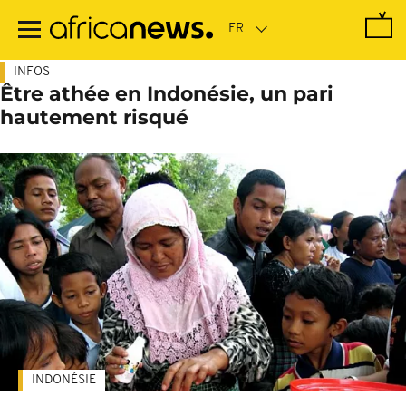
Passer
au
contenu
principal
INFOS
Être athée en Indonésie, un pari
hautement risqué
INDONÉSIE