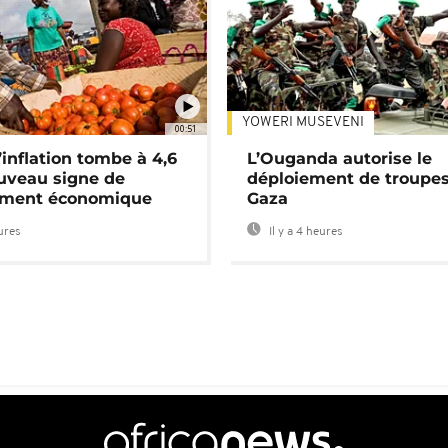
YOWERI MUSEVENI
00:51
’inflation tombe à 4,6
L’Ouganda autorise le
uveau signe de
déploiement de troupes
ement économique
Gaza
eures
Il y a 4 heures