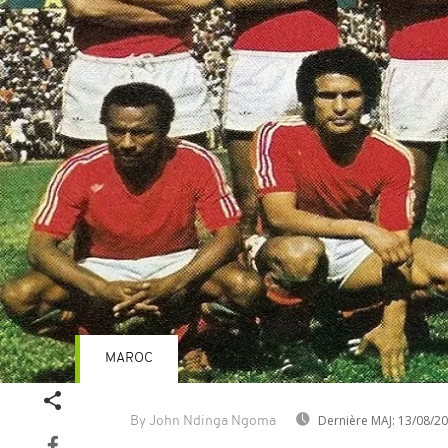
MAROC
Dernière MAJ:
13/08/2
By John Ndinga Ngoma