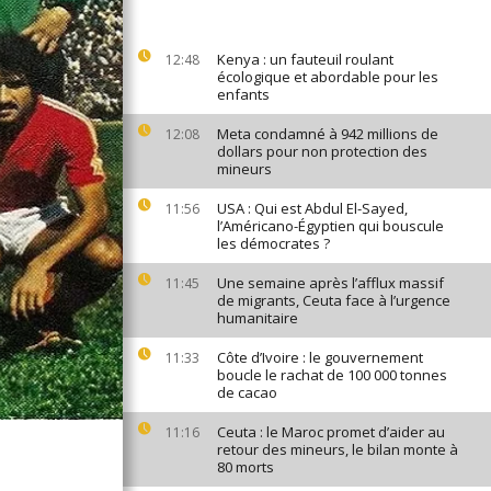
Kenya : un fauteuil roulant
12:48
écologique et abordable pour les
enfants
Meta condamné à 942 millions de
12:08
dollars pour non protection des
mineurs
USA : Qui est Abdul El-Sayed,
11:56
l’Américano-Égyptien qui bouscule
les démocrates ?
Une semaine après l’afflux massif
11:45
de migrants, Ceuta face à l’urgence
humanitaire
Côte d’Ivoire : le gouvernement
11:33
boucle le rachat de 100 000 tonnes
de cacao
Ceuta : le Maroc promet d’aider au
11:16
retour des mineurs, le bilan monte à
80 morts