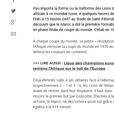
Peu importe la forme ou la méforme des Lions de 
africain à ce mondial russe. A quelques heures de
l’Iran à 15 heures GMT au Stade de Saint-Pétersbo
découvrir que le Maroc a été la première formatio
en phase finale de coupe du monde. C‘était en 1
À chaque coupe du monde, sa petite « révolution
l’Afrique retrouve la coupe du monde en 1970 au 
défend les couleurs du continent.
>>> LIRE AUSSI :
Ligue des champions euro
ramène l’Afrique sur le toit de l’Europe
Déjà éliminés suite à ses défaites face à l’Allema
respectivement 2 – 1 et 3 – 0, les Lions de l’Atla
avant de rentrer dans leur Royaume. Il faut donc b
inscrire le premier but par Dobromir Zhechev à l
victoire, le Maroc ne décrochera qu’un nul grâc
égalisa à la 61è minute.