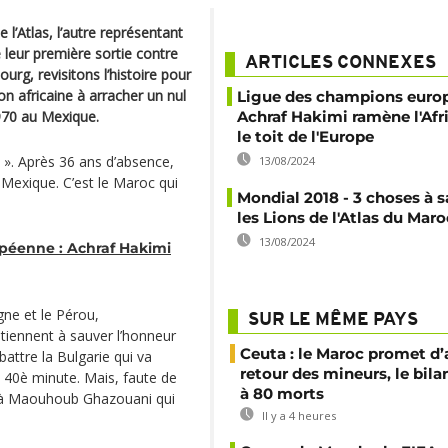
l’Atlas, l’autre représentant
 leur première sortie contre
ARTICLES CONNEXES
urg, revisitons l’histoire pour
n africaine à arracher un nul
Ligue des champions europ
970 au Mexique.
Achraf Hakimi ramène l'Afr
le toit de l'Europe
 ». Après 36 ans d’absence,
13/08/2024
Mexique. C’est le Maroc qui
Mondial 2018 - 3 choses à s
les Lions de l'Atlas du Maro
13/08/2024
péenne : Achraf Hakimi
gne et le Pérou,
SUR LE MÊME PAYS
s tiennent à sauver l’honneur
Ceuta : le Maroc promet d’
attre la Bulgarie qui va
retour des mineurs, le bil
a 40è minute. Mais, faute de
à 80 morts
e à Maouhoub Ghazouani qui
Il y a 4 heures