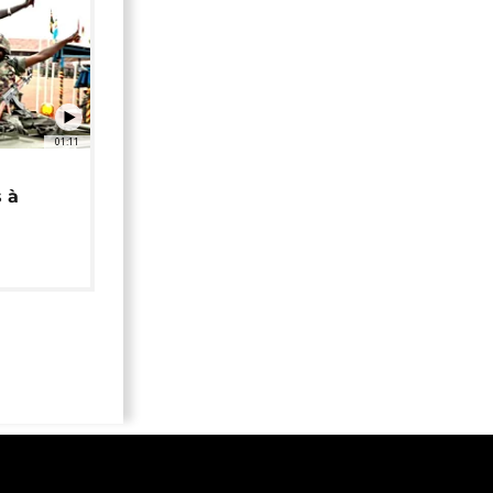
01:11
 à