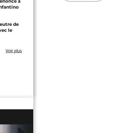
renonce à
Infantino
eutre de
vec le
Voir plus