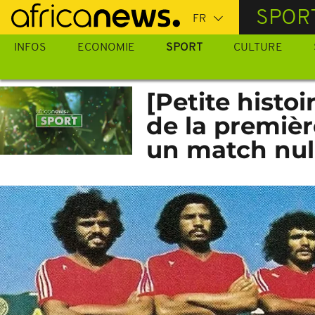
Passer
SPOR
au
contenu
INFOS
ECONOMIE
SPORT
CULTURE
principal
[Petite histo
de la premièr
un match nul