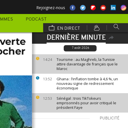
Rejoignez-nous
AMMES
PODCAST
EN DIRECT
DERNIÈRE MINUTE
uverte
ocher
7 août 2026
Tourisme : au Maghreb, la Tunisie
14:24
attire davantage de français que le
Maroc
Ghana : l’inflation tombe à 4,6 %, un
13:52
nouveau signe de redressement
économique
Sénégal : trois TikTokeurs
12:53
emprisonnés pour avoir critiqué le
président Faye
PUBLICITÉ