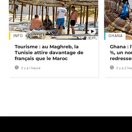
INFO
GHANA
01:01
Tourisme : au Maghreb, la
Ghana : l
Tunisie attire davantage de
%, un no
français que le Maroc
redress
Il y a 1 heure
Il y a 2 h