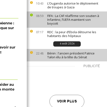
L’Ouganda autorise le déploiement
10:43
de troupes à Gaza
FIFA : La CAF réaffirme son soutien à
08:59
Infantino, l’UEFA maintient son
éenne :
boycott
ique sur
RDC : la peur d’Ebola détourne les
07:17
habitants des hôpitaux
6 août 2026
avoir sur
c
Bénin : l'ancien président Patrice
22:48
Talon élu à la tête du Sénat
PUBLICITÉ
aider au
an monte
VOIR PLUS