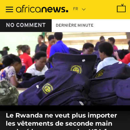
Passer
au
contenu
principal
NO COMMENT
DERNIÈRE MINUTE
0
seconds
Le Rwanda ne veut plus importer
of
0
les vêtements de seconde main
seconds