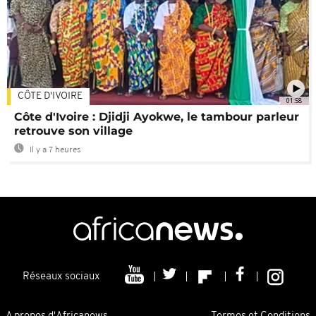
CÔTE D'IVOIRE
01:58
Côte d'Ivoire : Djidji Ayokwe, le tambour parleur
retrouve son village
Il y a 7 heures
Réseaux sociaux