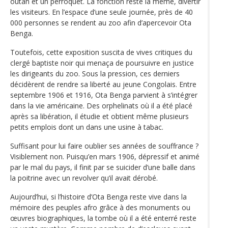
outan et un perroquet. La fonction reste la même, divertir
les visiteurs. En l’espace d’une seule journée, près de 40
000 personnes se rendent au zoo afin d’apercevoir Ota
Benga.
Toutefois, cette exposition suscita de vives critiques du
clergé baptiste noir qui menaça de poursuivre en justice
les dirigeants du zoo. Sous la pression, ces derniers
décidèrent de rendre sa liberté au jeune Congolais. Entre
septembre 1906 et 1916, Ota Benga parvient à s’intégrer
dans la vie américaine. Des orphelinats où il a été placé
après sa libération, il étudie et obtient même plusieurs
petits emplois dont un dans une usine à tabac.
Suffisant pour lui faire oublier ses années de souffrance ?
Visiblement non. Puisqu’en mars 1906, dépressif et animé
par le mal du pays, il finit par se suicider d’une balle dans
la poitrine avec un revolver qu’il avait dérobé.
Aujourd’hui, si l’histoire d’Ota Benga reste vive dans la
mémoire des peuples afro grâce à des monuments ou
œuvres biographiques, la tombe où il a été enterré reste