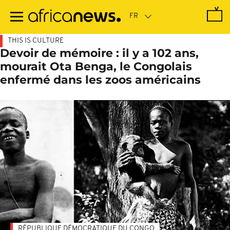
Passer
au
contenu
principal
THIS IS CULTURE
Devoir de mémoire : il y a 102 ans,
mourait Ota Benga, le Congolais
enfermé dans les zoos américains
RÉPUBLIQUE DÉMOCRATIQUE DU CONGO