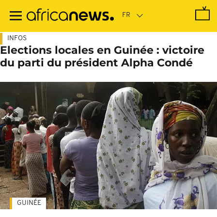
Passer
au
contenu
principal
INFOS
Elections locales en Guinée : victoire
du parti du président Alpha Condé
GUINÉE